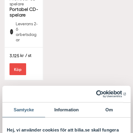
spelare
Portabel CD-
spelare
Leverans 2-
6
arbetsdag
ar
S
3.125
/ st
E
K
Köp
Samtycke
Information
Om
Hej, vi använder cookies för att bilia.se skall fungera