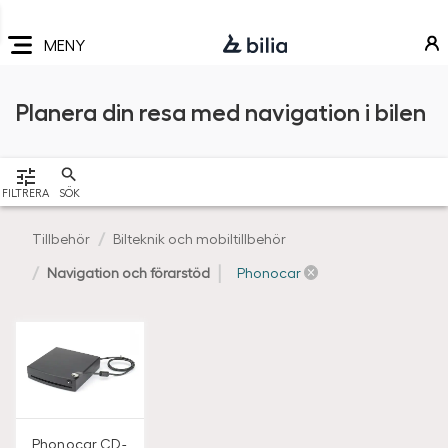
Navigering
Hoppa
Hoppa
Hoppa
till
till
till
MENY
huvudmeny
innehåll
sidfot
Planera din resa med navigation i bilen
VISA
FILTRERA
SÖK
Tillbehör
Bilteknik och mobiltillbehör
Navigation och förarstöd
Phonocar
Phonocar
CD-