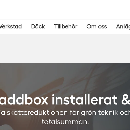
Verkstad
Däck
Tillbehör
Om oss
Anlä
addbox installerat &
a skattereduktionen för grön teknik och
totalsumman.