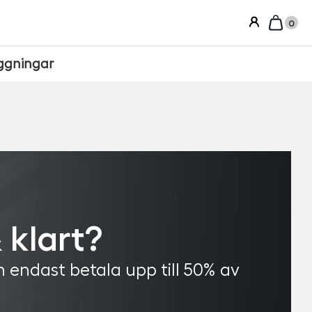
0
ggningar
 klart?
 endast betala upp till 50% av