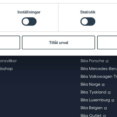
Biliafamiljen
Inställningar
Statistik
Bilia AB - Investor r
a
Bilia Volvo
ete
Bilia BMW & MINI
Tillåt urval
rmation
Bilia Toyota
antör till Bilia?
Bilia Lexus
nsvillkor
Bilia Porsche
ebbshop
Bilia Mercedes-Ben
Bilia Volkswagen T
Bilia Norge
Bilia Tyskland
Bilia Luxemburg
Bilia Belgien
Bilia Outlet