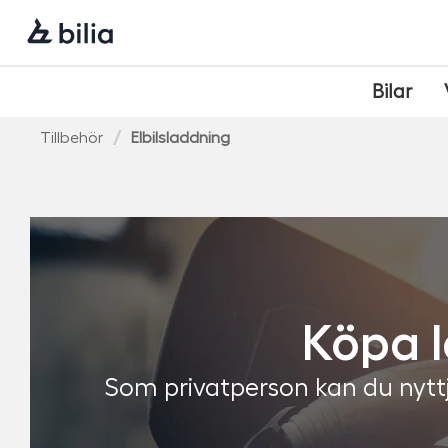
Navigering
Hoppa
Hoppa
Hoppa
till
till
till
huvudmeny
innehåll
sidfot
Bilar
Tillbehör
Elbilsladdning
Köpa l
Som privatperson kan du nyttj