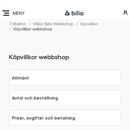
Navigering
Hoppa
Hoppa
Hoppa
till
till
till
MENY
huvudmeny
innehåll
sidfot
Tillbehör
Villkor Bilia Webbshop
Köpvillkor
Köpvillkor webbshop
Köpvillkor webbshop
Allmänt
Avtal och beställning
Priser, avgifter och betalning