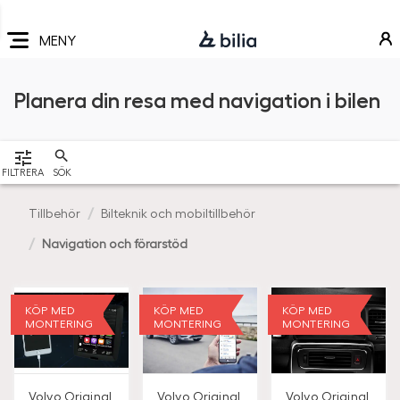
Navigering
Hoppa
Hoppa
Hoppa
till
till
till
MENY
huvudmeny
innehåll
sidfot
Planera din resa med navigation i bilen
VISA
FILTRERA
SÖK
Tillbehör
Bilteknik och mobiltillbehör
Navigation och förarstöd
KÖP MED
KÖP MED
KÖP MED
MONTERING
MONTERING
MONTERING
Volvo Original
Volvo Original
Volvo Original