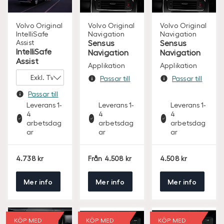
Volvo Original
Volvo Original
Volvo Original
IntelliSafe
Navigation
Navigation
Assist
Sensus
Sensus
IntelliSafe
Navigation
Navigation
Assist
Applikation
Applikation
Passar till
Passar till
Passar till
Leverans 1-
Leverans 1-
Leverans 1-
4
4
4
arbetsdag
arbetsdag
arbetsdag
ar
ar
ar
S
S
S
4.738
Från
4.508
4.508
E
E
E
K
K
K
Mer info
Mer info
Mer info
KÖP MED
KÖP MED
KÖP MED