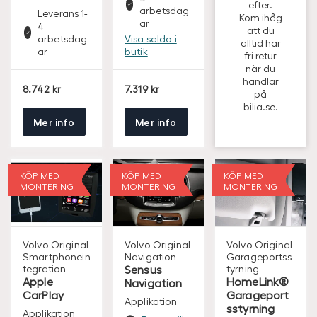
efter.
arbetsdag
Leverans 1-
Kom ihåg
ar
4
att du
arbetsdag
Visa saldo i
alltid har
ar
butik
fri retur
när du
handlar
S
S
8.742
7.319
på
E
E
bilia.se.
K
K
Mer info
Mer info
KÖP MED
KÖP MED
KÖP MED
MONTERING
MONTERING
MONTERING
Volvo Original
Volvo Original
Volvo Original
Smartphonein
Navigation
Garageportss
tegration
Sensus
tyrning
Apple
HomeLink®
Navigation
CarPlay
Garageport
Applikation
sstyrning
Applikation