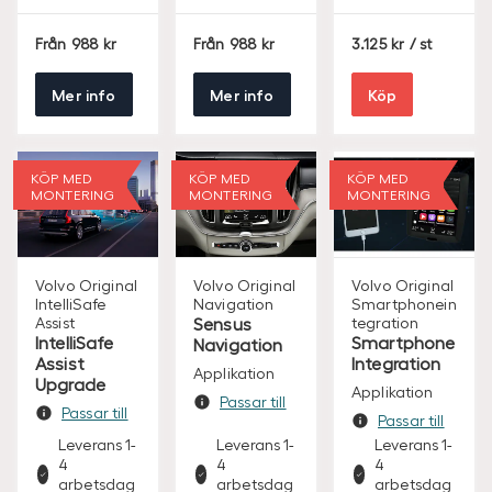
S
S
S
Från
988
Från
988
3.125
/ st
E
E
E
K
K
K
Mer info
Mer info
Köp
KÖP MED
KÖP MED
KÖP MED
MONTERING
MONTERING
MONTERING
Volvo Original
Volvo Original
Volvo Original
IntelliSafe
Navigation
Smartphonein
Assist
Sensus
tegration
IntelliSafe
Smartphone
Navigation
Assist
Integration
Applikation
Upgrade
Applikation
Passar till
Passar till
Passar till
Leverans 1-
Leverans 1-
Leverans 1-
4
4
4
arbetsdag
arbetsdag
arbetsdag