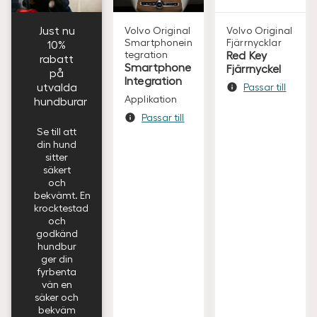
Just nu
Volvo Original
Volvo Original
Smartphonein
Fjärrnycklar
10%
tegration
Red Key
rabatt
Smartphone
Fjärrnyckel
på
Integration
utvalda
Passar till
Applikation
hundburar
Passar till
Se till att
din hund
sitter
säkert
och
bekvämt. En
krocktestad
och
godkänd
hundbur
ger din
fyrbenta
vän en
säker och
bekväm