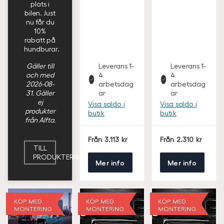
plats i
bilen. Just
nu får du
10%
rabatt på
hundburar.
Gäller till
Leverans 1-
Leverans 1-
och med
4
4
2026-08-
arbetsdag
arbetsdag
31. Gäller
ar
ar
ej
Visa saldo i
Visa saldo i
produkter
butik
butik
från Alfta.
S
S
Från
3.113
Från
2.310
E
E
TILL
K
K
PRODUKTERNA
Mer info
Mer info
KÖP MED
KÖP MED
KÖP MED
MONTERING
MONTERING
MONTERING