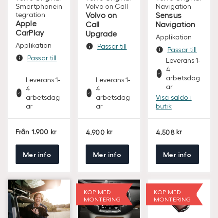
Smartphonein
Volvo on Call
Navigation
tegration
Volvo on
Sensus
Apple
Call
Navigation
CarPlay
Upgrade
Applikation
Applikation
Passar till
Passar till
Passar till
Leverans 1-
4
arbetsdag
Leverans 1-
Leverans 1-
ar
4
4
arbetsdag
arbetsdag
Visa saldo i
ar
ar
butik
S
S
S
Från
1.900
4.900
4.508
E
E
E
K
K
K
Mer info
Mer info
Mer info
KÖP MED
KÖP MED
MONTERING
MONTERING