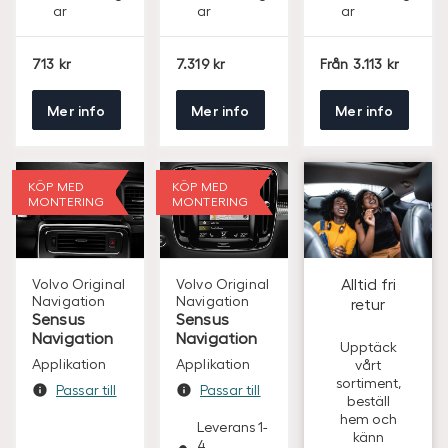
ar
ar
ar
S
S
S
713
7.319
Från
3.113
E
E
E
K
K
K
Mer info
Mer info
Mer info
KÖP MED
KÖP MED
MONTERING
MONTERING
Alltid fri
Volvo Original
Volvo Original
Navigation
Navigation
retur
Sensus
Sensus
Navigation
Navigation
Upptäck
Applikation
Applikation
vårt
sortiment,
Passar till
Passar till
beställ
hem och
Leverans 1-
känn
4