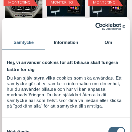
MONTERING
MONTERING
MONTERING
Volvo Original
Volvo Original
Volvo Original
Navigation
Smartphonein
Smartphonein
Sensus
tegration
tegration
Smartphone
Apple
Navigation
Samtycke
Information
Om
Integration
CarPlay
Applikation
Applikation
Applikation
Passar till
Hej, vi använder cookies för att bilia.se skall fungera
Passar till
Passar till
Leverans 1-
bättre för dig
4
Du kan själv styra vilka cookies som ska användas. Ett
arbetsdag
Leverans 1-
Leverans 1-
samtycke gör att vi samlar in information om din enhet,
ar
4
4
hur du använder bilia.se och hur vi kan anpassa
arbetsdag
arbetsdag
Visa saldo i
marknadsföringen. Du kan självklart återkalla ditt
ar
ar
butik
samtycke när som helst. Gör dina val nedan eller klicka
på "godkänn alla" för att samtycka till samtliga.
S
S
S
7.319
Från
3.113
Från
1.900
E
E
E
K
K
K
Samtyckesval
Mer info
Mer info
Mer info
Nödvändig