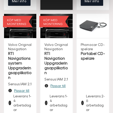
Mer info
Mer info
KÖP MED
KÖP MED
MONTERING
MONTERING
Volvo Original
Volvo Original
Phonocar
CD-
Navigation
Navigation
spelare
RTI
RTI
Portabel CD-
Navigations
Navigation
spelare
system
Uppgraderin
Uppgraderin
gsapplikatio
gsapplikatio
n
n
Sensus IAM 2.1
Sensus IAM 2.1
Passar till
Passar till
Leverans 1-
Leverans 1-
Leverans 2-
4
4
6
arbetsdag
arbetsdag
arbetsdag
ar
ar
ar