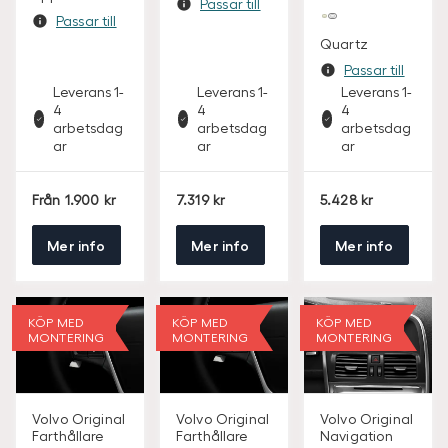
Passar till
Passar till
Quartz
Passar till
Leverans 1-
Leverans 1-
Leverans 1-
4
4
4
arbetsdag
arbetsdag
arbetsdag
ar
ar
ar
S
S
S
Från
1.900
7.319
5.428
E
E
E
K
K
K
Mer info
Mer info
Mer info
KÖP MED
KÖP MED
KÖP MED
MONTERING
MONTERING
MONTERING
Volvo Original
Volvo Original
Volvo Original
Farthållare
Farthållare
Navigation