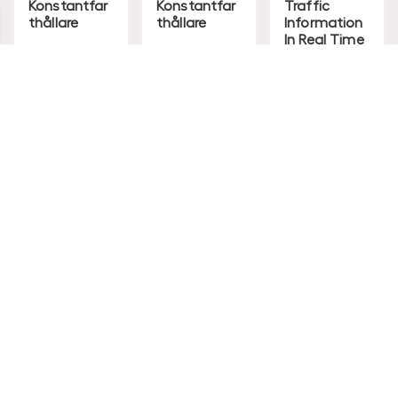
Konstantfar
Konstantfar
Traffic
thållare
thållare
Information
In Real Time
(RTTI)
Charcoal
Soft Beige
Passar till
Passar till
Passar till
Leverans 1-
Leverans 1-
Leverans 1-
4
4
4
arbetsdag
arbetsdag
arbetsdag
ar
ar
ar
S
S
S
Från
3.563
4.539
763
E
E
E
K
K
K
Mer info
Mer info
Mer info
KÖP MED
KÖP MED
KÖP MED
MONTERING
MONTERING
MONTERING