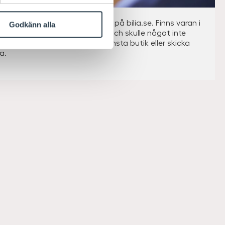
 smidigt att handla biltillbehör på bilia.se. Finns varan i
Godkänn alla
skickas den inom 1 – 2 dagar. Och skulle något inte
är det bara att byta i din närmsta butik eller skicka
ka.