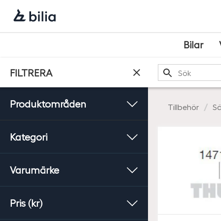
Navigering
Hoppa
Hoppa
Hoppa
till
till
till
huvudmeny
innehåll
sidfot
Bilar
Sök
FILTRERA
Produktområden
Tillbehör
Sä
Kategori
Varumärke
Pris (kr)