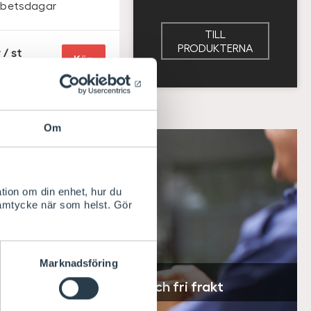
rbetsdagar
TILL
PRODUKTERNA
/ st
Köp
Om
tion om din enhet, hur du
samtycke när som helst. Gör
Marknadsföring
 leverans, byte i butik och fri frakt