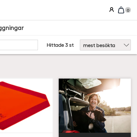
0
ggningar
Sortera efter:
Hittade 3 st