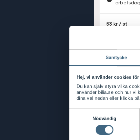
arbetsdag
S
53
/ st
E
K
Samtycke
Hej, vi använder cookies för 
Du kan själv styra vilka coo
använder bilia.se och hur vi
dina val nedan eller klicka på
Samtyckesval
Nödvändig
Titta in när