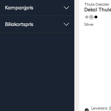
Thule
Dekaler
Kampanjpris
Dekal Thul
Biliakortspris
Silver
Leverans 2