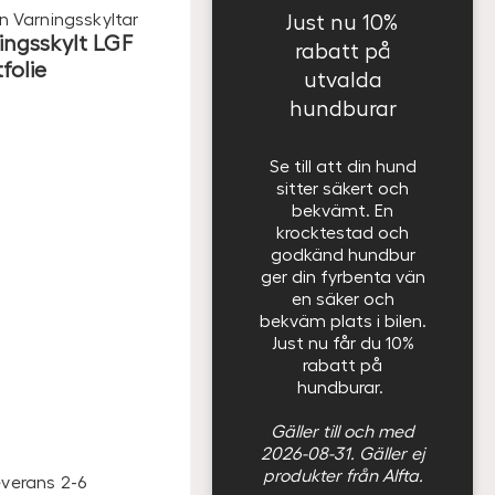
n
Varningsskyltar
Just nu 10%
ingsskylt LGF
rabatt på
folie
utvalda
hundburar
Se till att din hund
sitter säkert och
bekvämt. En
krocktestad och
godkänd hundbur
ger din fyrbenta vän
en säker och
bekväm plats i bilen.
Just nu får du 10%
rabatt på
hundburar.
Gäller till och med
2026-08-31. Gäller ej
produkter från Alfta.
everans 2-6