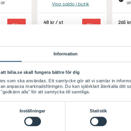
ar
a
Visa saldo i butik
S
S
48
/ st
265
Köp
Köp
E
E
K
K
Information
att bilia.se skall fungera bättre för dig
kies som ska användas. Ett samtycke gör att vi samlar in informa
 kan anpassa marknadsföringen. Du kan självklart återkalla ditt 
 "godkänn alla" för att samtycka till samtliga.
Inställningar
Statistik
 du har vägarna förbi.
Snabb