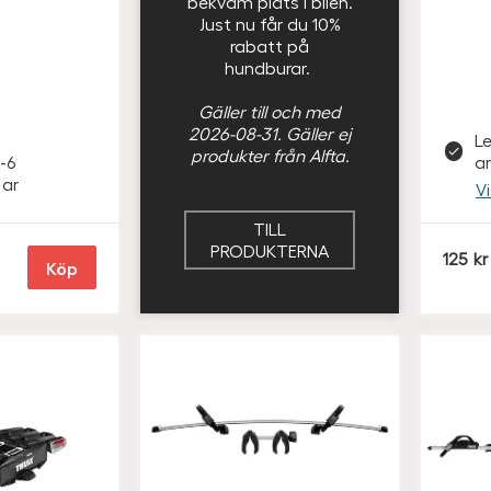
bekväm plats i bilen.
Just nu får du 10%
rabatt på
hundburar.
Gäller till och med
2026-08-31. Gäller ej
L
produkter från Alfta.
-6
a
ar
V
TILL
PRODUKTERNA
S
125
Köp
E
K