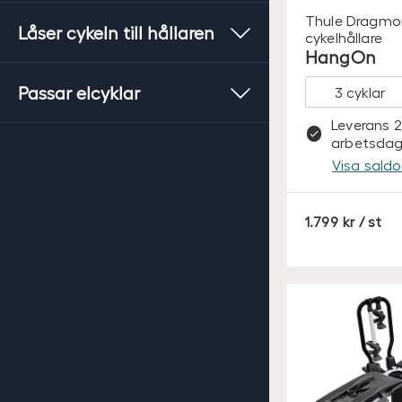
Thule
Dragmo
Låser cykeln till hållaren
cykelhållare
HangOn
Passar elcyklar
Leverans 2
arbetsdag
Visa saldo 
S
1.799
/ st
E
K