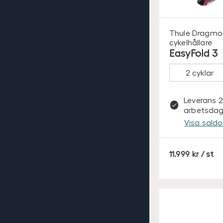
Thule
Dragmo
cykelhållare
EasyFold 3
Leverans 2
arbetsdag
Visa saldo 
S
11.999
/ st
E
K