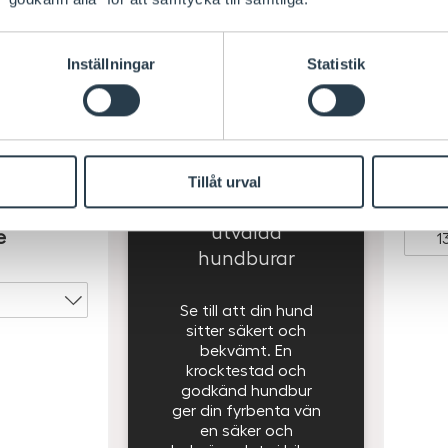
Inställningar
Statistik
Just nu 10%
Thule
Tillåt urval
e
Adap
rabatt på
utvalda
e
hundburar
Se till att din hund
sitter säkert och
bekvämt. En
krocktestad och
godkänd hundbur
ger din fyrbenta vän
en säker och