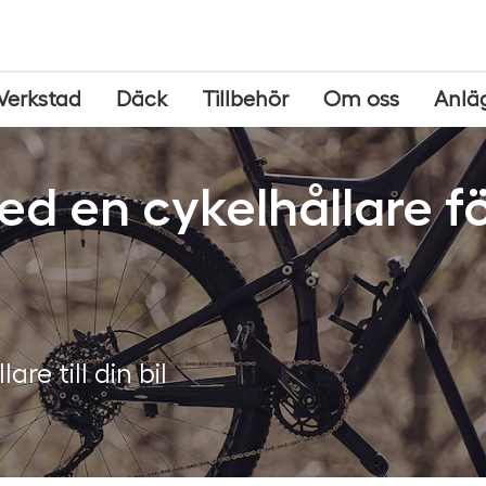
Verkstad
Däck
Tillbehör
Om oss
Anlä
ed en cykelhållare f
are till din bil