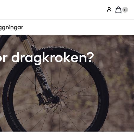
0
ggningar
ör dragkroken?
Sortera efter: