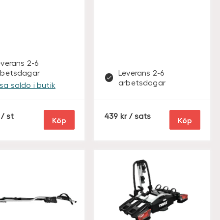
everans 2-6
rbetsdagar
Leverans 2-6
arbetsdagar
isa saldo i butik
S
/ st
439
/ sats
Köp
Köp
E
K