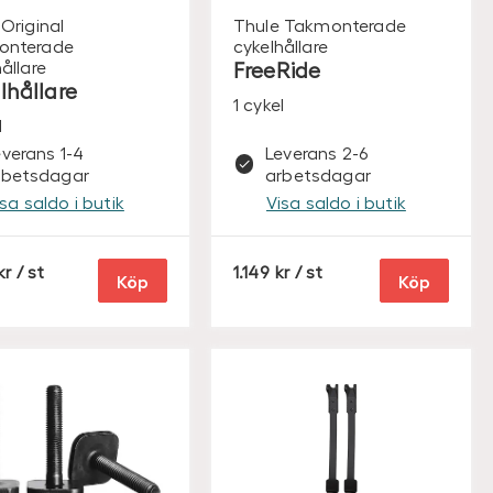
Original
Thule
Takmonterade
onterade
cykelhållare
ållare
FreeRide
lhållare
1 cykel
l
everans 1-4
Leverans 2-6
rbetsdagar
arbetsdagar
isa saldo i butik
Visa saldo i butik
S
S
/ st
1.149
/ st
Köp
Köp
E
E
K
K