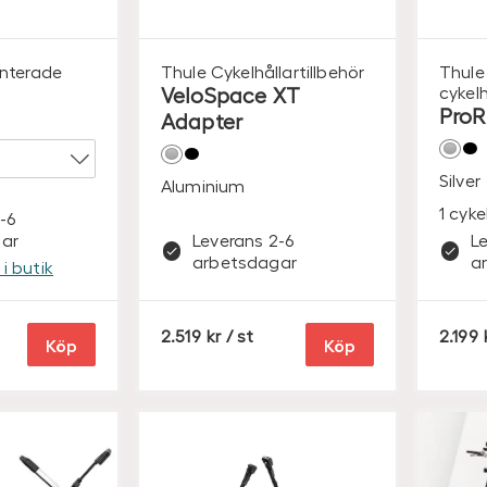
nterade
Thule
Cykelhållartillbehör
Thule
VeloSpace XT
cykelh
ProR
Adapter
Silver
Aluminium
1 cyke
-6
ar
Leverans 2-6
L
arbetsdagar
a
i butik
S
2.519
/ st
2.199
Köp
Köp
E
K