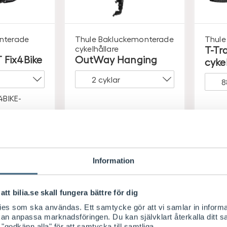
nterade
Thule
Bakluckemonterade
Thule
cykelhållare
T-Tr
 Fix4Bike
OutWay Hanging
cyke
4BIKE-
-6
Leverans 2-6
ar
arbetsdagar
L
a
i butik
Visa saldo i butik
Information
S
S
5.459
/ st
239
Köp
Köp
E
E
att bilia.se skall fungera bättre för dig
K
K
kies som ska användas. Ett samtycke gör att vi samlar in informa
 kan anpassa marknadsföringen. Du kan självklart återkalla ditt 
 "godkänn alla" för att samtycka till samtliga.