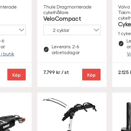
nterade
Thule
Dragmonterade
Volvo 
cykelhållare
Takm
VeloCompact
cykelh
Cyke
1 cyke
-6
L
ar
Leverans 2-6
a
arbetsdagar
i butik
V
S
7.799
/ st
2.125
Köp
Köp
E
K