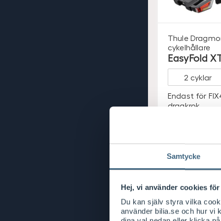
Thule
Dragmo
cykelhållare
EasyFold XT
Endast för FIX
dragkrok
Leverans 2
arbetsdag
Visa saldo 
Samtycke
S
10.499
/ st
E
Hej, vi använder cookies för 
K
Du kan själv styra vilka coo
använder bilia.se och hur vi
dina val nedan eller klicka på