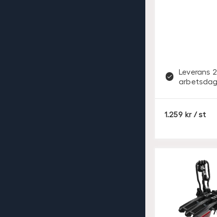
Leverans 2
arbetsdag
S
1.259
/ st
E
K