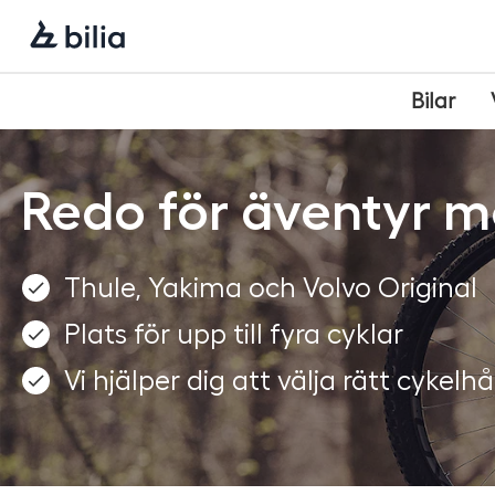
Navigering
Hoppa
Hoppa
Hoppa
till
till
till
huvudmeny
innehåll
sidfot
Bilar
Redo för äventyr m
Thule, Yakima och Volvo Original
Plats för upp till fyra cyklar
Vi hjälper dig att välja rätt cykelhåll