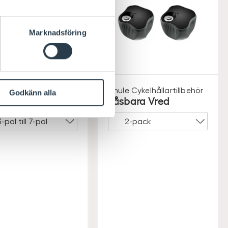
Marknadsföring
Cykelhållartillbehör
Thule
Cykelhållartillbehör
Godkänn alla
ter 7-pol/13-pol
Låsbara Vred