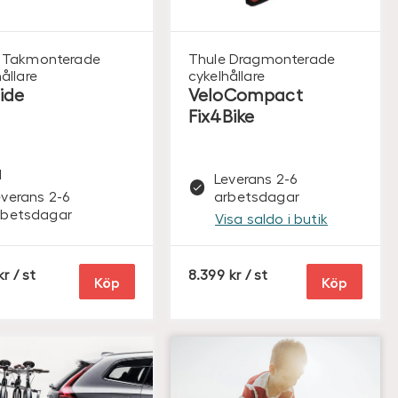
Takmonterade
Thule
Dragmonterade
ållare
cykelhållare
ide
VeloCompact
Fix4Bike
l
Leverans 2-6
everans 2-6
arbetsdagar
rbetsdagar
Visa saldo i butik
S
S
/ st
8.399
/ st
Köp
Köp
E
E
K
K