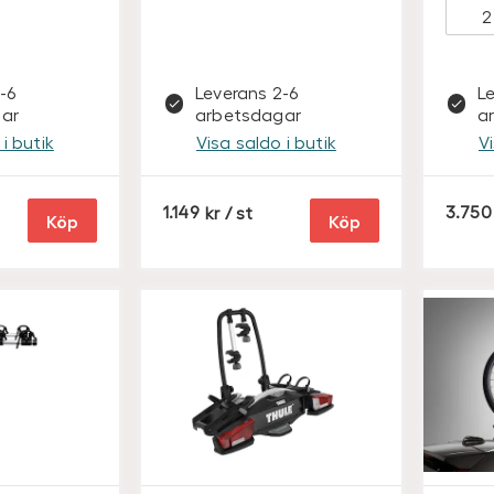
-6
Leverans 2-6
L
ar
arbetsdagar
a
i butik
Visa saldo i butik
V
S
1.149
/ st
3.750
Köp
Köp
E
K