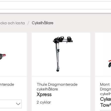
cka och lasta
Cykelhållare
nterade
Thule
Dragmonterade
Mont 
cykelhållare
Drag
Xpress
cykelh
Cyke
2 cyklar
Tow