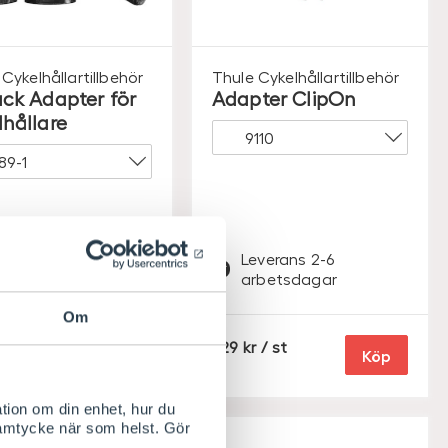
Cykelhållartillbehör
Thule
Cykelhållartillbehör
ack Adapter för
Adapter ClipOn
lhållare
everans 2-6
Leverans 2-6
rbetsdagar
arbetsdagar
Om
S
/ sats
629
/ st
Köp
Köp
E
K
tion om din enhet, hur du
samtycke när som helst. Gör