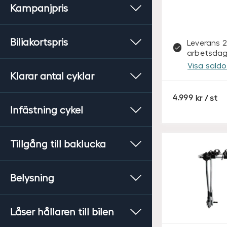
Kampanjpris
Biliakortspris
Leverans 2
arbetsdag
Visa saldo 
Klarar antal cyklar
S
4.999
/ st
E
Infästning cykel
K
Tillgång till baklucka
Belysning
Låser hållaren till bilen