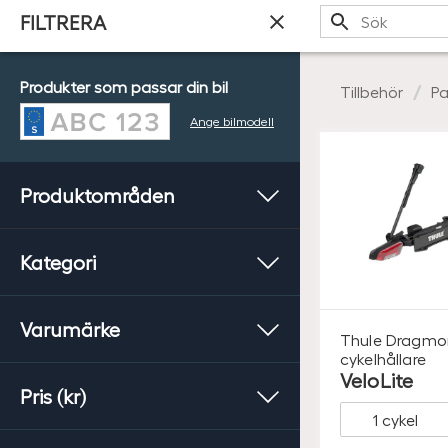
Sök
FILTRERA
Produkter som passar din bil
Tillbehör
Pa
Ange bilmodell
Produktområden
Kategori
Varumärke
Thule
Dragmo
cykelhållare
VeloLite
Pris (kr)