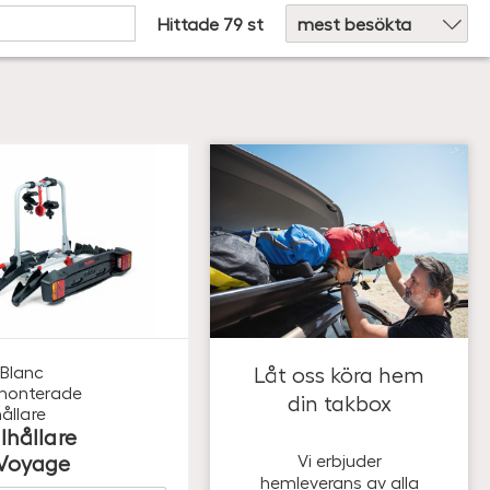
Hittade 79 st
Blanc
Låt oss köra hem
monterade
din takbox
ållare
lhållare
Voyage
Vi erbjuder
hemleverans av alla