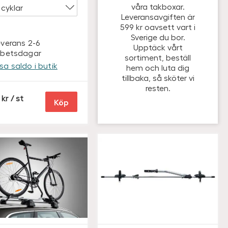
våra takboxar.
Leveransavgiften är
599 kr oavsett vart i
Sverige du bor.
everans 2-6
Upptäck vårt
rbetsdagar
sortiment, beställ
isa saldo i butik
hem och luta dig
tillbaka, så sköter vi
resten.
S
/ st
Köp
E
K