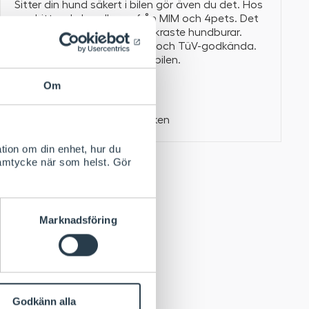
Sitter din hund säkert i bilen gör även du det. Hos
oss hittar du hundburar från MIM och 4pets. Det
är några av marknadens säkraste hundburar.
Givetvis är de krocktestade och TüV-godkända.
Det är en trygghet för alla i bilen.
Om
Läs om våra varumärken
tion om din enhet, hur du
samtycke när som helst. Gör
Marknadsföring
.
a resa i antingen
hetsbälte. Hos
Godkänn alla