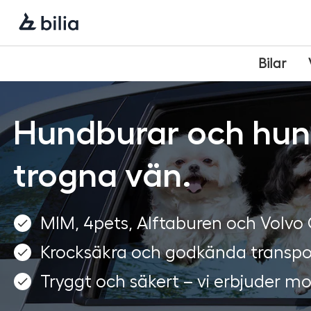
Navigering
Hoppa
Hoppa
Hoppa
till
till
till
huvudmeny
innehåll
sidfot
Bilar
Hundburar och hund
trogna vän.
MIM, 4pets, Alftaburen och Volvo 
Krocksäkra och godkända transpo
Tryggt och säkert – vi erbjuder m