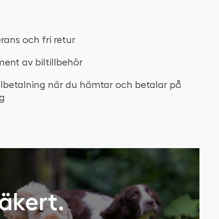
rans och fri retur
ment av biltillbehör
elbetalning när du hämtar och betalar på
g
säkert.