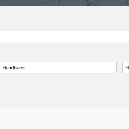
Hundburar
H