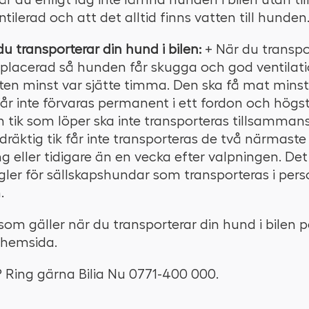
ntilerad och att det alltid finns vatten till hunden
du transporterar din hund i bilen:
+ När du transpo
 placerad så hunden får skugga och god ventilat
tten minst var sjätte timma. Den ska få mat minst
år inte förvaras permanent i ett fordon och högs
n tik som löper ska inte transporteras tillsamma
räktig tik får inte transporteras de två närmaste
g eller tidigare än en vecka efter valpningen. De
gler för sällskapshundar som transporteras i pers
.
om gäller när du transporterar din hund i bilen 
 hemsida.
? Ring gärna Bilia Nu 0771-400 000.