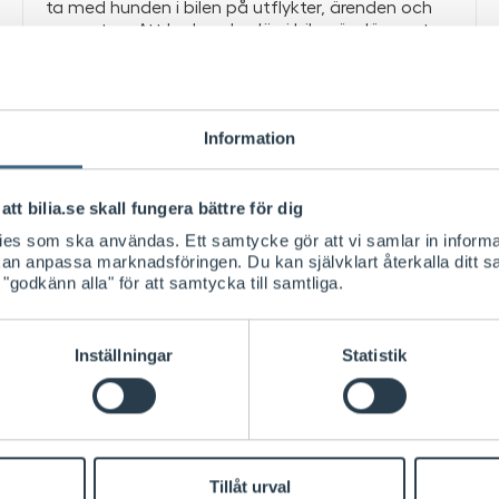
ta med hunden i bilen på utflykter, ärenden och
semestrar. Att ha hunden lös i bilen är däremot
olagligt, precis som oss människor ska våra
hundar vara säkrade vid inbromsning – antingen i
bur, med grind och galler eller med bilsele.
Information
Se alla hundburar
att bilia.se skall fungera bättre för dig
kies som ska användas. Ett samtycke gör att vi samlar in informa
 kan anpassa marknadsföringen. Du kan självklart återkalla ditt 
 "godkänn alla" för att samtycka till samtliga.
Inställningar
Statistik
burar till människans bästa vän
nd alltid sitta säkert. Det är lag på att hunden sk
tgaller och grind eller fastspänd med hundsäker
Tillåt urval