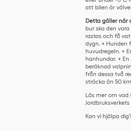
att bilen är välve
Detta gäller när 
bur ska den vara
rastas och få va
dygn. + Hunden f
huvudregeln. + E
hanhundar. + En d
beräknad valpnin
från dessa två re
sträcka än 50 km
Läs mer om vad s
Jordbruksverkets
Kan vi hjälpa dig