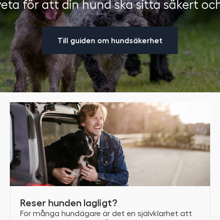
eta för att din hund ska sitta säkert oc
Till guiden om hundsäkerhet
Reser hunden lagligt?
För många hundägare är det en självklarhet att