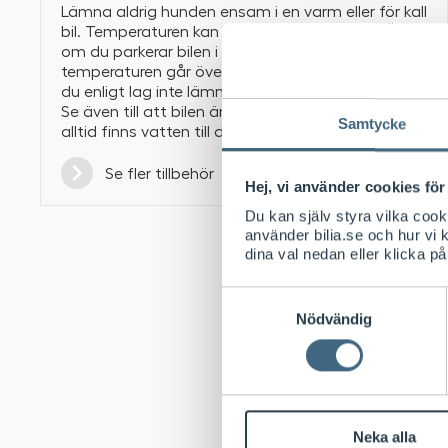
Lämna aldrig hunden ensam i en varm eller för kall
bil. Temperaturen kan stiga mycket snabbt. Även
om du parkerar bilen i skugga. Är det möjligt att
temperaturen går över +25°C eller under -5°C får
du enligt lag inte lämna hunden i bilen utan tillsyn.
Se även till att bilen är välventilerad och att det
Samtycke
alltid finns vatten till din trogna vän.
Se fler tillbehör
Hej, vi använder cookies för 
Du kan själv styra vilka coo
använder bilia.se och hur vi
dina val nedan eller klicka på
Samtyckesval
Nödvändig
Säkra hund
I bilen ska din hu
hundbur, med las
Neka alla