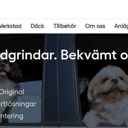
Verkstad
Däck
Tillbehör
Om oss
Anlä
grindar. Bekvämt oc
Original
rtlösningar
ontering