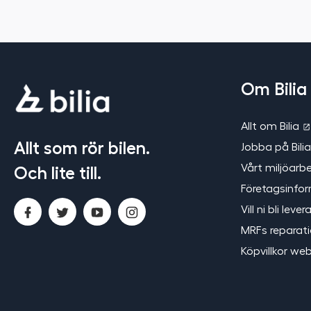
Om Bilia
Bilia
Allt om Bilia
Allt som rör bilen.
Jobba på Bili
Vårt miljöarb
Och lite till.
Företagsinfo
Bilia
Facebook
Twitter
YouTube
Instagram
Vill ni bli lever
i
MRFs reparatio
sociala
Köpvillkor w
medier