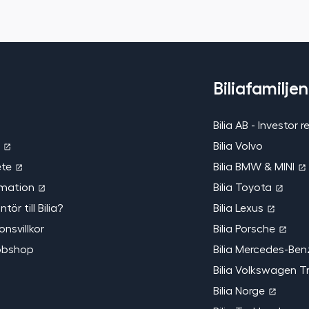
Biliafamiljen
Bilia AB - Investor r
a
Bilia Volvo
ete
Bilia BMW & MINI
rmation
Bilia Toyota
antör till Bilia?
Bilia Lexus
nsvillkor
Bilia Porsche
ebbshop
Bilia Mercedes-Ben
Bilia Volkswagen T
Bilia Norge