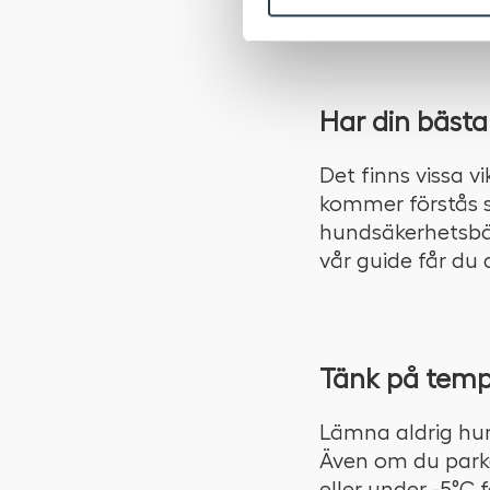
oss på Bilia hitt
Har din bäst
Det finns vissa v
kommer förstås s
hundsäkerhetsbält
vår guide får du 
Tänk på temp
Lämna aldrig hun
Även om du parke
eller under -5°C f