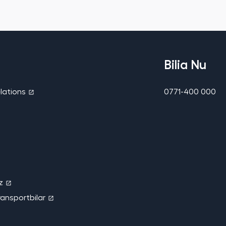
Bilia Nu
elations
0771-400 000
z
ransportbilar