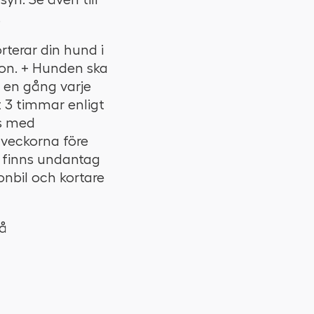
.
rterar din hund i
ion. + Hunden ska
 en gång varje
t 3 timmar enligt
ns med
 veckorna före
t finns undantag
onbil och kortare
på