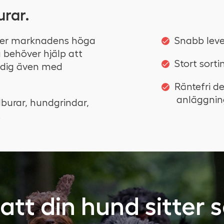
rar.
ller marknadens höga
Snabb leve
u behöver hjälp att
Stort sorti
r dig även med
Räntefri d
anläggnin
dburar, hundgrindar,
.
l att din hund sitter 