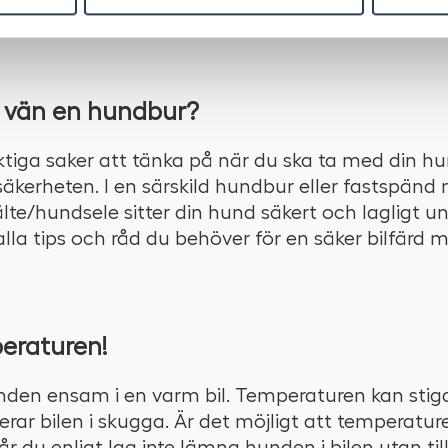
ar du allt från hundburar och hundgrindar till avde
a vän en hundbur?
iktiga saker att tänka på när du ska ta med din hu
äkerheten. I en särskild hundbur eller fastspänd
e/hundsele sitter din hund säkert och lagligt und
alla tips och råd du behöver för en säker bilfärd 
eraturen!
den ensam i en varm bil. Temperaturen kan stig
rar bilen i skugga. Är det möjligt att temperatur
år du enligt lag inte lämna hunden i bilen utan till