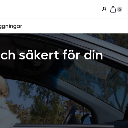
0
ggningar
h säkert för din