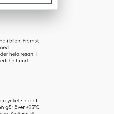
lare och selar.
nd i bilen. Främst
 med
er hela resan. I
med din hund.
a mycket snabbt.
en går över +25°C
syn. Se även till