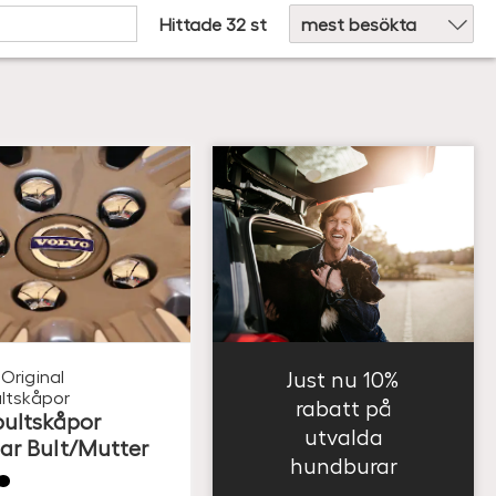
Hittade 32 st
Original
Just nu 10%
ultskåpor
rabatt på
bultskåpor
utvalda
ar Bult/Mutter
hundburar