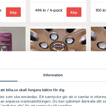
S
S
k
494
/ 4-pack
100
Köp
Köp
E
E
K
K
Information
Volvo Original
Volvo 
ultar
Hjulbultskåpor
Hjulb
Hjulbultskåpor
Hjul
att bilia.se skall fungera bättre för dig
Låsb
kies som ska användas. Ett samtycke gör att vi samlar in informa
Silver
 kan anpassa marknadsföringen. Du kan självklart återkalla ditt 
Silver
 "godkänn alla" för att samtycka till samtliga.