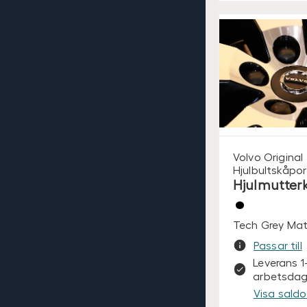
Volvo Original
Hjulbultskåpor
Hjulmutter
Tech Grey Mat
Passar till
Leverans 1
arbetsdag
Visa saldo 