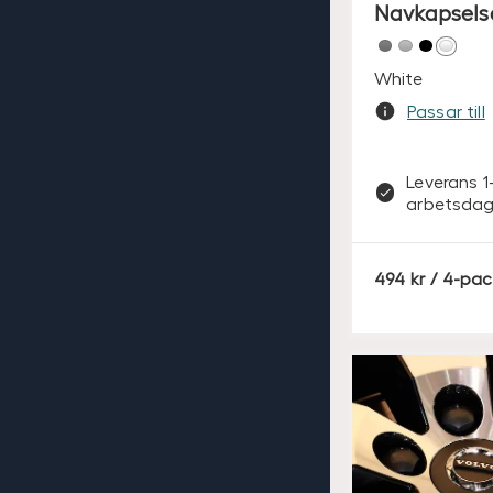
Navkapsels
White
Passar till
Leverans 1
arbetsdag
S
494
/ 4-pac
E
K