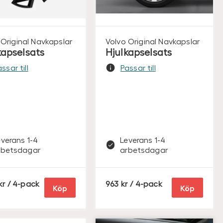
Original
Navkapslar
Volvo Original
Navkapslar
kapselsats
Hjulkapselsats
ssar till
Passar till
everans 1-4
Leverans 1-4
rbetsdagar
arbetsdagar
S
S
/ 4-pack
963
/ 4-pack
Köp
Köp
E
E
K
K