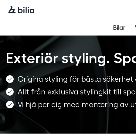
Navigering
Hoppa
Hoppa
Hoppa
till
till
till
huvudmeny
innehåll
sidfot
Bilar
Exteriör styling. Spo
Originalstyling för bästa säkerhet
Allt från exklusiva stylingkit till 
Vi hjälper dig med montering av ut