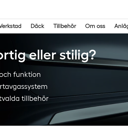
Verkstad
Däck
Tillbehör
Om oss
Anlä
rtig eller stilig?
 och funktion
sportavgassystem
valda tillbehör