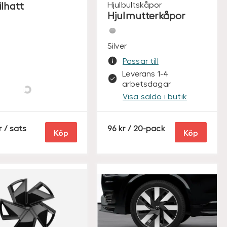
ilhatt
Hjulbultskåpor
Hjulmutterkåpor
Silver
Passar till
Leverans 1-4
everans 1-4
arbetsdagar
rbetsdagar
Visa saldo i butik
S
/ sats
96
/ 20-pack
Köp
Köp
E
K