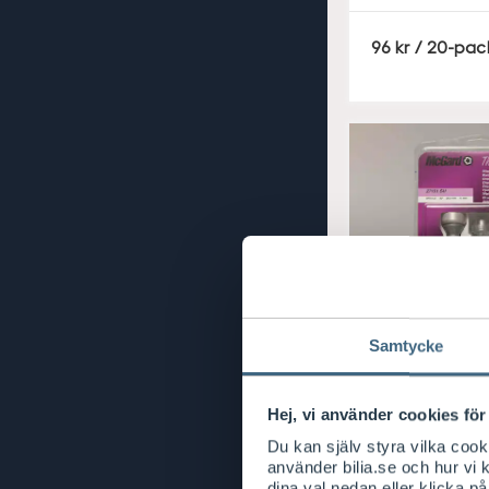
S
96
/ 20-pac
E
K
Samtycke
Intera
Fälglås
Speciallåsb
Passar till
Hej, vi använder cookies för 
Du kan själv styra vilka coo
använder bilia.se och hur vi
dina val nedan eller klicka på