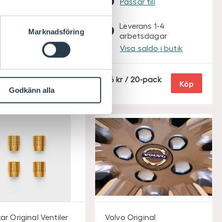
Passar till
ssar till
everans 1-4
Leverans 1-4
Marknadsföring
rbetsdagar
arbetsdagar
isa saldo i butik
Visa saldo i butik
S
/ 4-pack
96
/ 20-pack
Köp
Köp
E
Godkänn alla
K
ar Original
Ventiler
Volvo Original