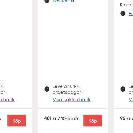
Passar till
Krom
Pa
-4
Leverans 1-4
L
ar
arbetsdagar
a
i butik
Visa saldo i butik
V
S
S
k
481
/ 10-pack
96
Köp
Köp
E
E
K
K