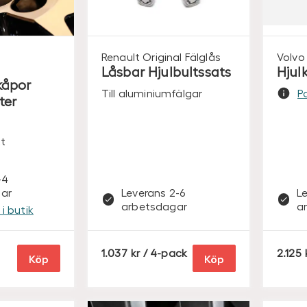
Renault Original
Fälglås
Volvo 
Låsbar Hjulbultssats
Hjul
kåpor
Till aluminiumfälgar
Pa
ter
t
-4
ar
Leverans 2-6
L
arbetsdagar
a
i butik
S
1.037
/ 4-pack
2.125
Köp
Köp
E
K