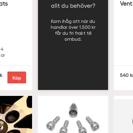
ats
Vent
allt du behöver?
Kom ihåg att när du
handlar över 1.500 kr
får du fri frakt till
ombud.
-4
L
ar
a
S
k
540
Köp
E
K