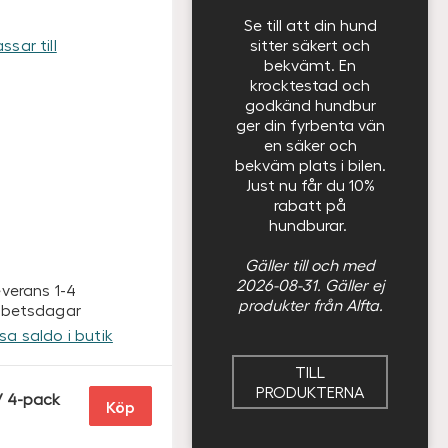
Se till att din hund
sitter säkert och
ssar till
bekvämt. En
krocktestad och
godkänd hundbur
ger din fyrbenta vän
en säker och
bekväm plats i bilen.
Just nu får du 10%
rabatt på
hundburar.
Gäller till och med
2026-08-31. Gäller ej
everans 1-4
produkter från Alfta.
rbetsdagar
isa saldo i butik
TILL
PRODUKTERNA
/ 4-pack
Köp