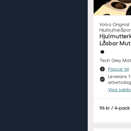
Volvo Original
Hjulbultskåpor
Hjulmutter
Låsbar Mut
Tech Grey Mat
Passar till
Leverans 1
arbetsdag
Visa saldo 
S
96
/ 4-pack
E
K