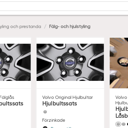
yling och prestanda
Fälg- och hjulstyling
Fälglås
Volvo Original
Hjulbultar
Volvo 
bultssats
Hjulbultssats
Hjulb
Hjul
Låsb
Förzinkade