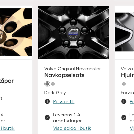
Volvo Original
Navkapslar
Volvo 
Navkapselsats
Hjul
kåpor
Dark Grey
Förzi
t
Passar till
Pa
-4
Leverans 1-4
L
ar
arbetsdagar
a
i butik
Visa saldo i butik
V