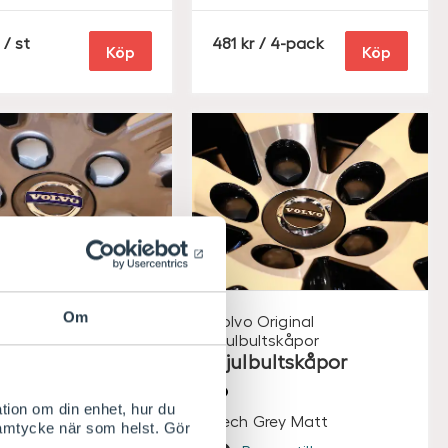
S
/ st
481
/ 4-pack
Köp
Köp
E
K
Om
Original
Volvo Original
ultskåpor
Hjulbultskåpor
mutterkåpor
Hjulbultskåpor
ar Mutter
tion om din enhet, hur du
Tech Grey Matt
samtycke när som helst. Gör