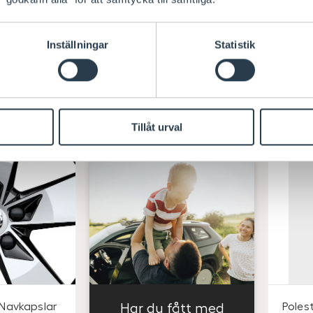
Passar till
Pa
-6
Leverans 1-4
L
Inställningar
Statistik
ar
arbetsdagar
a
i butik
Visa saldo i butik
V
S
S
96
/ 20-pack
96
Köp
Köp
E
E
Tillåt urval
K
K
Navkapslar
Har du fått med
Polest