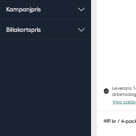
Kampanjpris
Biliakortspris
Leverans 1
arbetsdag
Visa saldo 
S
481
/ 4-pac
E
K