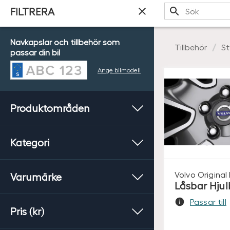
Sök
FILTRERA
Navkapslar och tillbehör som
Tillbehör
St
passar din bil
Ange bilmodell
Produktområden
Kategori
Volvo Original
Varumärke
Låsbar Hjul
Passar till
Pris (kr)