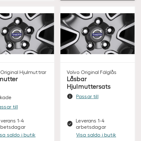
Original
Hjulmuttrar
Volvo Original
Fälglås
mutter
Låsbar
Hjulmuttersats
Passar till
nkade
ssar till
everans 1-4
Leverans 1-4
rbetsdagar
arbetsdagar
isa saldo i butik
Visa saldo i butik