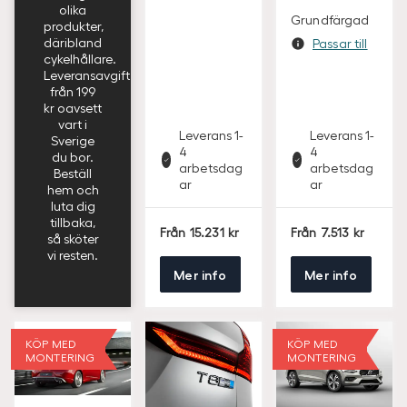
och diffuser
Passar till
av en
mängd
olika
Grundfärgad
produkter,
däribland
Passar till
cykelhållare.
Leveransavgift
från 199
kr oavsett
vart i
Leverans 1-
Leverans 1-
Sverige
4
4
du bor.
arbetsdag
arbetsdag
Beställ
ar
ar
hem och
luta dig
tillbaka,
S
S
Från
15.231
Från
7.513
så sköter
E
E
vi resten.
K
K
Mer info
Mer info
KÖP MED
KÖP MED
MONTERING
MONTERING