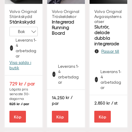
Volvo Original
Volvo Original
Volvo Original
Stänkskydd
Tröskeldekor
Avgassystems
Stänkskydd
Integrerad
atser
Slutrör,
Running
delade
Board
dubbla
Leverans 1-
integrerade
4
arbetsdag
Passar till
ar
Visa saldo i
Leverans 1-
butik
4
Leverans 1-
arbetsdag
4
ar
arbetsdag
S
729
/ par
ar
E
Lägsta pris
senaste 30-
K
S
14.250
/
dagarna
E
S
S
2.850
/ st
par
825
/ par
K
E
E
K
K
Köp
Köp
Köp