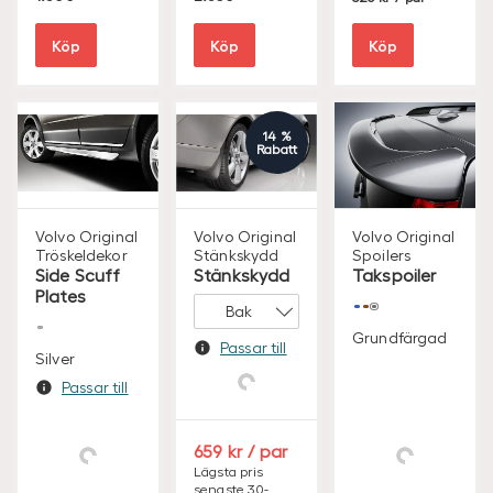
K
dagarna
S
S
S
1.300
/ sats
2.350
/ sats
825
/ par
E
E
E
K
K
K
Köp
Köp
Köp
14 %
Rabatt
Volvo Original
Volvo Original
Volvo Original
Tröskeldekor
Stänkskydd
Spoilers
Side Scuff
Stänkskydd
Takspoiler
Plates
Grundfärgad
Passar till
Silver
Passar till
S
659
/ par