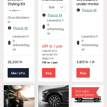
Styling Kit
under motor
Passar till
Passar till
Grundlackera
Leverans 1-
d
4
Passar till
arbetsdag
ar
Leverans 1-
Leverans 1-
4
4
arbetsdag
arbetsdag
S
639
/ par
ar
ar
E
Lägsta pris
senaste 30-
K
dagarna
S
S
S
25.200
3.813
/ st
713
/ par
E
E
E
K
K
K
Mer info
Köp
Köp
KÖP MED
MONTERING