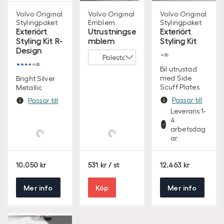
Volvo Original
Volvo Original
Volvo Original
Stylingpaket
Emblem
Stylingpaket
Exteriört
Utrustningse
Exteriört
Styling Kit R-
mblem
Styling Kit
Design
Bil utrustad
med Side
Bright Silver
Scuff Plates
Metallic
Passar till
Passar till
Leverans 1-
4
arbetsdag
ar
S
S
S
10.050
531
/ st
12.463
E
E
E
K
K
K
Mer info
Köp
Mer info