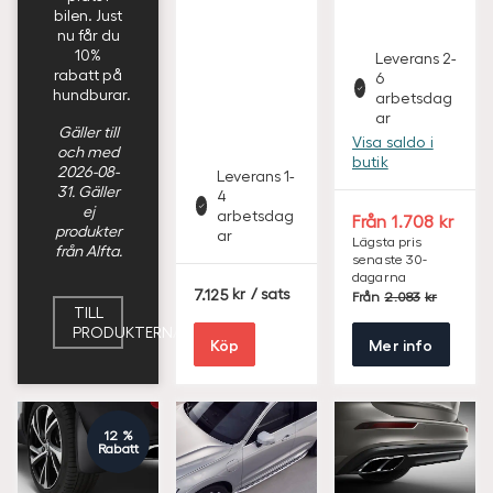
bilen. Just
nu får du
10%
Leverans 2-
rabatt på
6
hundburar.
arbetsdag
ar
Gäller till
Visa saldo i
och med
butik
2026-08-
Leverans 1-
31. Gäller
4
ej
arbetsdag
S
Från
1.708
produkter
ar
E
Lägsta pris
från Alfta.
senaste 30-
K
dagarna
S
S
7.125
/ sats
Från
2.083
E
E
TILL
K
K
PRODUKTERNA
Köp
Mer info
12 %
Rabatt