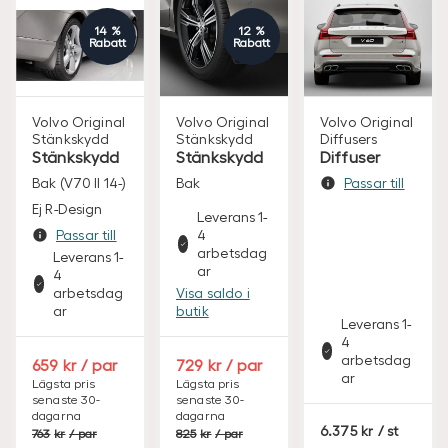
14 %
12 %
Rabatt
Rabatt
Volvo Original
Volvo Original
Volvo Original
Stänkskydd
Stänkskydd
Diffusers
Stänkskydd
Stänkskydd
Diffuser
Bak (V70 II 14-)
Bak
Passar till
Ej R-Design
Leverans 1-
Passar till
4
arbetsdag
Leverans 1-
ar
4
arbetsdag
Visa saldo i
ar
butik
Leverans 1-
4
arbetsdag
S
S
659
/ par
729
/ par
ar
E
E
Lägsta pris
Lägsta pris
senaste 30-
senaste 30-
K
K
dagarna
dagarna
S
S
S
6.375
/ st
763
/ par
825
/ par
E
E
E