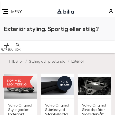
Navigering
Hoppa
Hoppa
Hoppa
till
till
till
MENY
huvudmeny
innehåll
sidfot
Exteriör styling. Sportig eller stilig?
VISA
FILTRERA
SÖK
Tillbehör
Styling och prestanda
Exteriör
KÖP MED
10 %
MONTERING
Rabatt
Volvo Original
Volvo Original
Volvo Original
Stylingpaket
Stänkskydd
Skyddsplåtar
Exteriört
Stänkskydd
Skyddsplåt,