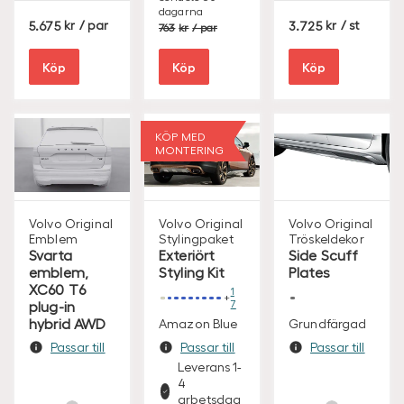
E
Lägsta pris
senaste 30-
K
dagarna
S
S
S
5.675
/ par
3.725
/ st
763
/ par
E
E
E
K
K
K
Köp
Köp
Köp
KÖP MED
MONTERING
Volvo Original
Volvo Original
Volvo Original
Emblem
Stylingpaket
Tröskeldekor
Svarta
Exteriört
Side Scuff
emblem,
Styling Kit
Plates
XC60 T6
1
plug-in
7
hybrid AWD
Amazon Blue
Grundfärgad
Passar till
Passar till
Passar till
Leverans 1-
Leverans 1-