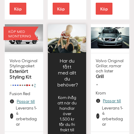
K
K
K
Köp
Köp
Köp
KÖP MED
MONTERING
Har du
Volvo Original
Volvo Original
Stylingpaket
Grillar, ramar
fått
Exteriört
och lister
med allt
Grill
Styling Kit
du
behöver?
7
Krom
Fusion Red
Kom ihåg
Passar till
Passar till
att när du
Leverans 1-
Leverans 1-
handlar
4
4
över
arbetsdag
arbetsdag
1.500 kr
ar
ar
får du fri
frakt till