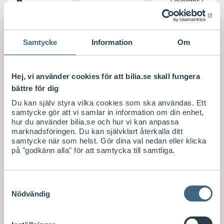
Leverans 1-
arbetsdag
Visa saldo i
4
ar
butik
arbetsdag
ar
Visa saldo i
S
S
Från
1.532
729
/ par
Samtycke
Information
Om
butik
E
E
Lägsta pris
Lägsta pris
senaste 30-
senaste 30-
K
K
dagarna
dagarna
S
S
S
2.038
/ par
Från
1.907
825
/ par
Hej, vi använder cookies för att bilia.se skall fungera
E
E
E
bättre för dig
K
K
K
Mer info
Köp
Köp
Du kan själv styra vilka cookies som ska användas. Ett
samtycke gör att vi samlar in information om din enhet,
hur du använder bilia.se och hur vi kan anpassa
marknadsföringen. Du kan självklart återkalla ditt
KÖP MED
samtycke när som helst. Gör dina val nedan eller klicka
MONTERING
på "godkänn alla" för att samtycka till samtliga.
Samtyckesval
Bilia
Bilia
Solfilm
Bilia
Skyddsfilm
Solfilm
Skyddsfilm
Nödvändig
Skyddsfilm
Skyddsfilm
Mellan Ljus
Tak
Stötfångare
Mellan