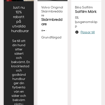
Just nu
Volvo Original
Bilia
Solfilm
Skärmbredda
Solfilm Mörk
10%
re
rabatt
5%
Skärmbredd
på
ljusgenomsläp
are
utvalda
p
hundburar
Passar till
Grundfärgad
Se till att
din hund
sitter
säkert
och
bekvämt. En
krocktestad
och
godkänd
hundbur
ger din
fyrbenta
vän en
säker och
bekväm
plats i