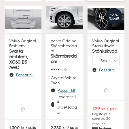
12 %
Rabatt
Volvo Original
Volvo Original
Volvo Original
Emblem
Skärmbredda
Stänkskydd
Svarta
re
Stänkskydd
Skärmbredd
emblem,
are
XC60 B5
AWD
Passar till
Passar till
Leverans 1-
Crystal White
4
Pearl
arbetsdag
Passar till
ar
Visa saldo i
butik
Leverans 1-
Leverans 1-
4
4
arbetsdag
arbetsdag
S
729
/ par
ar
ar
E
Lägsta pris
senaste 30-