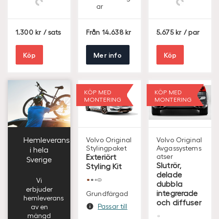
4
4
arbetsdag
arbetsdag
ar
ar
S
S
S
1.300
/ sats
Från
14.638
5.675
/ par
E
E
E
K
K
K
Köp
Mer info
Köp
KÖP MED
KÖP MED
MONTERING
MONTERING
Hemleverans
Volvo Original
Volvo Original
Stylingpaket
Avgassystems
i hela
Exteriört
atser
Sverige
Slutrör,
Styling Kit
delade
Vi
dubbla
erbjuder
integrerade
Grundfärgad
hemleverans