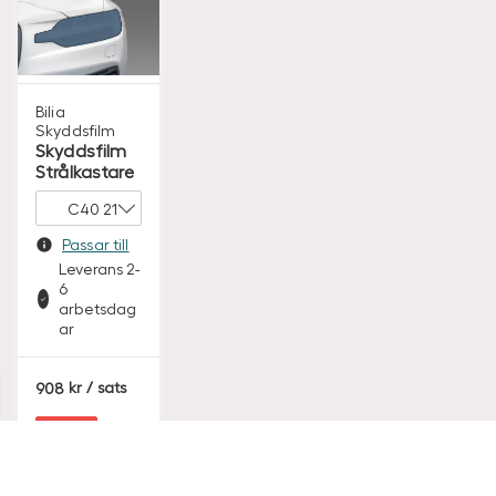
Bilia
Skyddsfilm
Skyddsfilm
Strålkastare
Passar till
Leverans 2-
6
arbetsdag
ar
S
908
/ sats
E
K
Köp