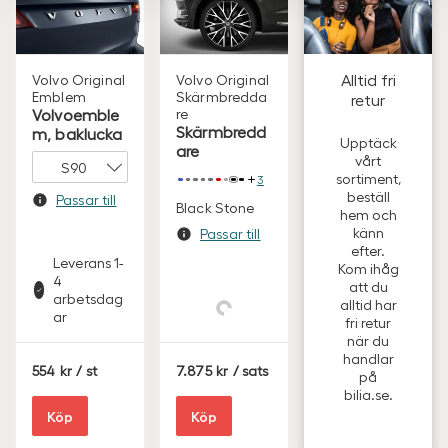
Alltid fri
Volvo Original
Volvo Original
Emblem
Skärmbredda
retur
Volvoemble
re
Skärmbredd
m, baklucka
Upptäck
are
vårt
sortiment,
3
beställ
Passar till
Black Stone
hem och
känn
Passar till
efter.
Leverans 1-
Kom ihåg
4
att du
arbetsdag
alltid har
ar
fri retur
när du
handlar
S
S
554
/ st
7.875
/ sats
på
E
E
bilia.se.
K
K
Köp
Köp