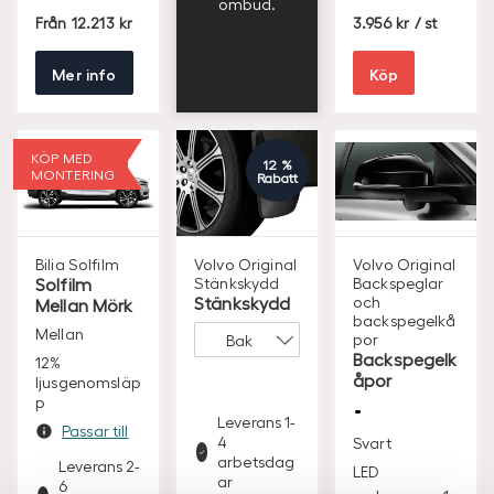
ombud.
S
S
Från
12.213
3.956
/ st
E
E
K
K
Mer info
Köp
KÖP MED
12 %
MONTERING
Rabatt
Bilia
Solfilm
Volvo Original
Volvo Original
Solfilm
Stänkskydd
Backspeglar
Stänkskydd
och
Mellan Mörk
backspegelkå
Mellan
por
Backspegelk
12%
åpor
ljusgenomsläp
p
Leverans 1-
Passar till
4
Svart
arbetsdag
Leverans 2-
LED
ar
6