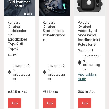
Renault
Renault
Polestar
Original
Original
Original
Laddkablar
Sladdhållare
Väderskydd
elbil
Kabelklämm
Snöskydd
Laddkabel
a
laddkontakt
Typ-2 till
Polestar 3
Typ-2
Polestar 3
6,5 m
Leverans 1-
4
arbetsdag
Leverans 2-
Leverans 2-
ar
6
6
arbetsdag
arbetsdag
Visa saldo i
ar
ar
butik
S
S
S
6.545
/ st
931
/ st
300
/ st
E
E
E
K
K
K
Köp
Köp
Köp