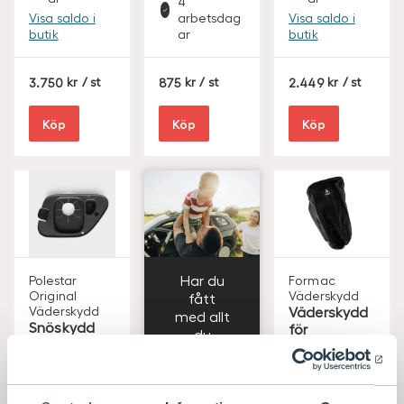
4
Visa saldo i
arbetsdag
Visa saldo i
butik
ar
butik
S
S
S
3.750
/ st
875
/ st
2.449
/ st
E
E
E
K
K
K
Köp
Köp
Köp
Har du
Polestar
Formac
Original
Väderskydd
fått
Väderskydd
Väderskydd
med allt
Snöskydd
för
du
laddkontakt
Laddkabel
behöver?
Polestar 2
till elbil
Polestar 2
Kom ihåg