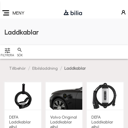
Navigering
Hoppa
Hoppa
Hoppa
till
till
till
MENY
huvudmeny
innehåll
sidfot
Laddkablar
VISA
FILTRERA
SÖK
Tillbehör
Elbilsladdning
Laddkablar
DEFA
Volvo Original
DEFA
Laddkablar
Laddkablar
Laddkablar
elbil
elbil
elbil