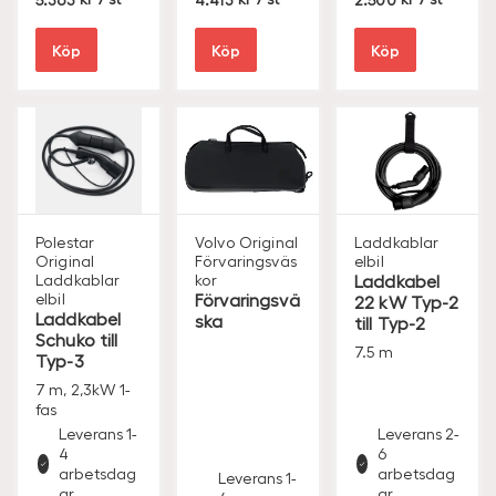
E
E
E
K
K
K
Köp
Köp
Köp
Polestar
Volvo Original
Laddkablar
Original
Förvaringsväs
elbil
Laddkablar
kor
Laddkabel
elbil
Förvaringsvä
22 kW Typ-2
Laddkabel
ska
till Typ-2
Schuko till
7.5 m
Typ-3
7 m, 2,3kW 1-
fas
Leverans 1-
Leverans 2-
4
6
arbetsdag
arbetsdag
Leverans 1-
ar
ar