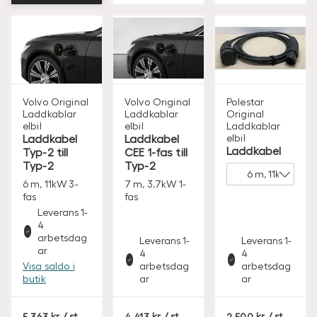
Volvo Original
Volvo Original
Polestar
Laddkablar
Laddkablar
Original
elbil
elbil
Laddkablar
Laddkabel
Laddkabel
elbil
Laddkabel
Typ-2 till
CEE 1-fas till
Typ-2
Typ-2
6 m, 11kW 3-
7 m, 3,7kW 1-
fas
fas
Leverans 1-
4
arbetsdag
Leverans 1-
Leverans 1-
ar
4
4
Visa saldo i
arbetsdag
arbetsdag
butik
ar
ar
S
S
S
5.363
/ st
4.413
/ st
2.500
/ st