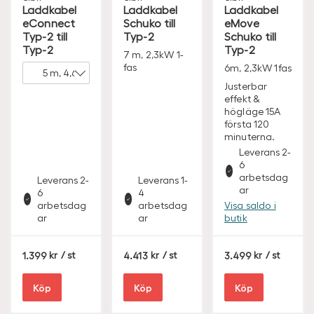
Laddkabel
Laddkabel
Laddkabel
eConnect
Schuko till
eMove
Typ-2 till
Typ-2
Schuko till
Typ-2
Typ-2
7 m, 2,3kW 1-
fas
6m, 2,3kW 1fas
Justerbar
effekt &
högläge 15A
första 120
minuterna.
Leverans 2-
6
arbetsdag
Leverans 2-
Leverans 1-
ar
6
4
arbetsdag
arbetsdag
Visa saldo i
ar
ar
butik
S
S
S
1.399
/ st
4.413
/ st
3.499
/ st
E
E
E
K
K
K
Köp
Köp
Köp