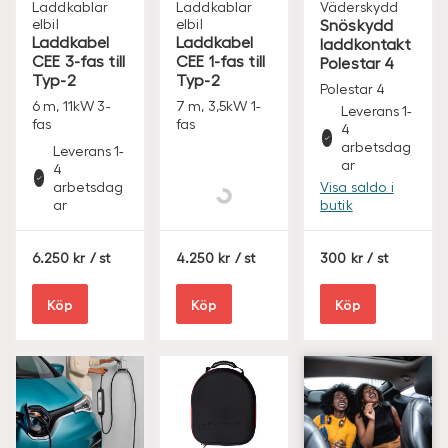
Laddkablar
Laddkablar
Väderskydd
elbil
elbil
Snöskydd
Laddkabel
Laddkabel
laddkontakt
CEE 3-fas till
CEE 1-fas till
Polestar 4
Typ-2
Typ-2
Polestar 4
6 m, 11kW 3-
7 m, 3,5kW 1-
Leverans 1-
fas
fas
4
arbetsdag
Leverans 1-
Leverans 1-
ar
4
4
arbetsdag
arbetsdag
Visa saldo i
ar
ar
butik
S
S
S
6.250
/ st
4.250
/ st
300
/ st
E
E
E
K
K
K
Köp
Köp
Köp