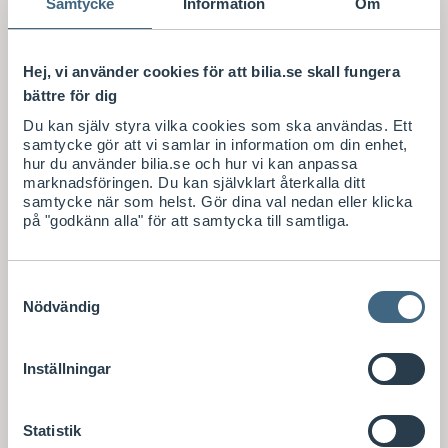
att när du
Samtycke
Information
Om
Svart
handlar
Leverans 1-
Leverans 2-
över
4
6
1.500 kr
arbetsdag
arbetsdag
Hej, vi använder cookies för att bilia.se skall fungera
får du fri
ar
ar
frakt till
bättre för dig
Visa saldo i
Visa saldo i
ombud.
Du kan själv styra vilka cookies som ska användas. Ett
butik
butik
samtycke gör att vi samlar in information om din enhet,
hur du använder bilia.se och hur vi kan anpassa
S
S
300
/ st
249
/ st
marknadsföringen. Du kan självklart återkalla ditt
E
E
samtycke när som helst. Gör dina val nedan eller klicka
K
K
på "godkänn alla" för att samtycka till samtliga.
Köp
Köp
Samtyckesval
Nödvändig
Inställningar
Xpeng
DEFA
Volvo Original
Adaptrar
Förvaringsväs
Sladdhållare
Statistik
Adapter
kor
Sladdhållare