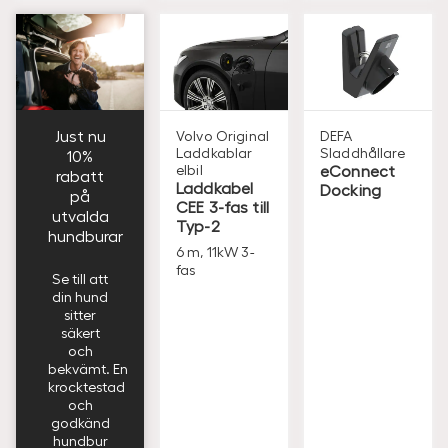
Just nu
Volvo Original
DEFA
Laddkablar
Sladdhållare
10%
elbil
eConnect
rabatt
Laddkabel
Docking
på
CEE 3-fas till
utvalda
Typ-2
hundburar
6 m, 11kW 3-
fas
Se till att
din hund
sitter
säkert
och
bekvämt. En
krocktestad
och
godkänd
hundbur