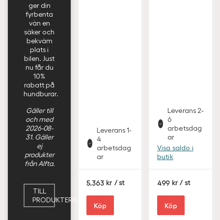
ger din
fyrbenta
vän en
säker och
bekväm
plats i
bilen. Just
nu får du
10%
rabatt på
hundburar.
Gäller till
Leverans 2-
och med
6
2026-08-
arbetsdag
Leverans 1-
31. Gäller
ar
4
ej
arbetsdag
Visa saldo i
produkter
ar
butik
från Alfta.
S
S
5.363
/ st
499
/ st
E
E
TILL
K
K
PRODUKTERNA
Köp
Köp