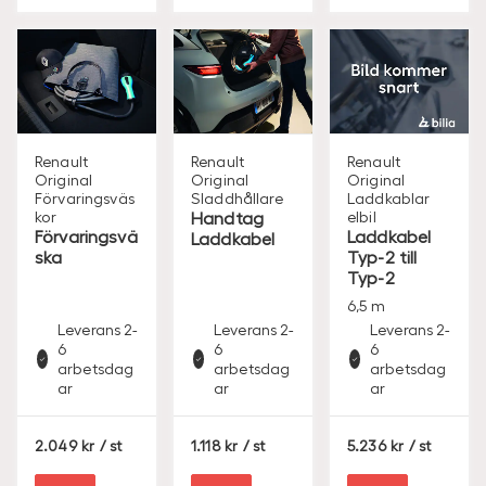
Renault
Renault
Renault
Original
Original
Original
Förvaringsväs
Sladdhållare
Laddkablar
kor
Handtag
elbil
Förvaringsvä
Laddkabel
Laddkabel
ska
Typ-2 till
Typ-2
6,5 m
Leverans 2-
Leverans 2-
Leverans 2-
6
6
6
arbetsdag
arbetsdag
arbetsdag
ar
ar
ar
S
S
S
2.049
/ st
1.118
/ st
5.236
/ st
E
E
E
K
K
K