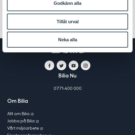
montering.
Godkänn alla
Läs mer om Biliakortet CarPay
Tillåt urval
Neka alla
Bilia
Bilia
Facebook
Twitter
YouTube
Instagram
i
Bilia Nu
sociala
medier
0771-400 000
Om Bilia
Allt om Bilia
Jobba på Bilia
Vårt miljöarbete