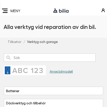
Navigering
Hoppa
Hoppa
Hoppa
till
till
till
MENY
huvudmeny
innehåll
sidfot
Alla verktyg vid reparation av din bil.
Tillbehör
Verktyg och garage
Sök
Ange bilmodell
Batterier
Däckverktyg och tillbehör