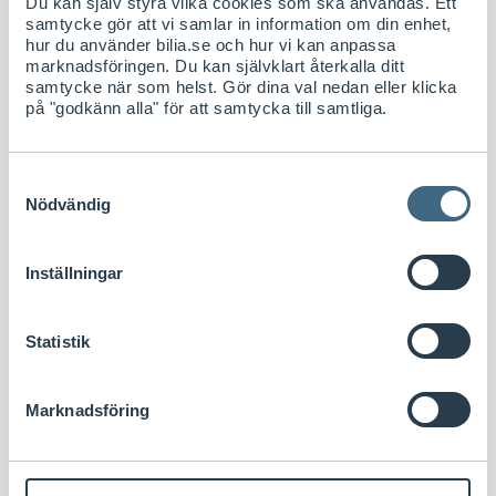
Du kan själv styra vilka cookies som ska användas. Ett
samtycke gör att vi samlar in information om din enhet,
Snabb leverans, byte i butik och fri frakt
hur du använder bilia.se och hur vi kan anpassa
Det är smidigt att handla biltillbehör på bilia.se. Finns varan
marknadsföringen. Du kan självklart återkalla ditt
i lager skickas den inom 1 – 2 dagar. Och skulle något inte
samtycke när som helst. Gör dina val nedan eller klicka
passa är det bara att byta i din närmsta butik eller skicka
på "godkänn alla" för att samtycka till samtliga.
tillbaka.
Samtyckesval
Nödvändig
Inställningar
Statistik
Marknadsföring
Delbetala med Biliakortet CarPay.
Med CarPay kan du delbetala dina varor räntefritt när du
väljer att hämta din order i butik, eller bokar med