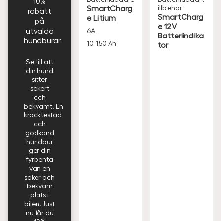
10%
SmartCharg
illbehör
rabatt
SmartCharg
e Litium
på
e 12V
utvalda
6A
Batteriindika
hundburar
10-150 Ah
tor
Se till att
din hund
sitter
säkert
och
bekvämt. En
krocktestad
och
godkänd
hundbur
ger din
fyrbenta
vän en
säker och
bekväm
plats i
bilen. Just
nu får du