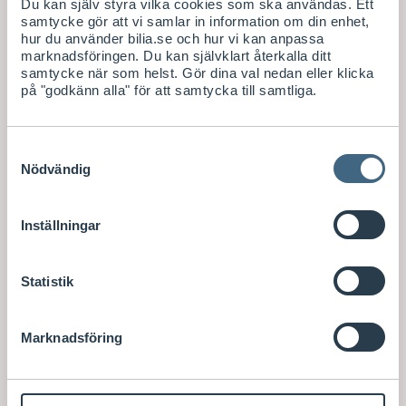
Du kan själv styra vilka cookies som ska användas. Ett
Batteriladdart
illbehör
samtycke gör att vi samlar in information om din enhet,
SmartCharg
hur du använder bilia.se och hur vi kan anpassa
e 12V Mini
marknadsföringen. Du kan självklart återkalla ditt
Laddningska
samtycke när som helst. Gör dina val nedan eller klicka
bel
på "godkänn alla" för att samtycka till samtliga.
1,3 m
Leverans 2-
Samtyckesval
6
arbetsdag
Nödvändig
ar
Inställningar
S
269
/ st
E
K
Köp
Statistik
Marknadsföring