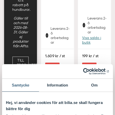
10%
rabatt på
hundburar.
Gäller till
Leverans 2-
och med
6
2026-08-
arbetsdag
Leverans 2-
31. Gäller
ar
6
ej
arbetsdag
Visa saldo i
produkter
ar
butik
från Alfta.
S
S
1.609
/ st
199
/ st
E
E
TILL
K
K
PRODUKTERNA
Köp
Köp
Samtycke
Information
Om
Hej, vi använder cookies för att bilia.se skall fungera
bättre för dig
DEFA