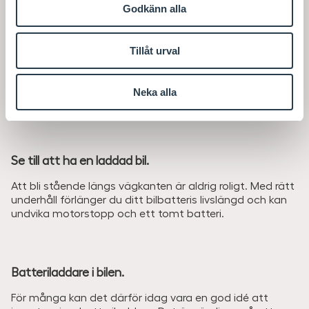
Godkänn alla
Underhåll ditt bilbatteri.
Kör du ofta kortare sträckor hinner bilens generator inte
Tillåt urval
ladda upp bilbatteriet tillräckligt. Till slut är batteriet
urladdat. För att undvika ett urladdat batteri är en
rekommendation att själv ladda bilbatteriet minst två
Neka alla
gånger per år.
Se till att ha en laddad bil.
Att bli stående längs vägkanten är aldrig roligt. Med rätt
underhåll förlänger du ditt bilbatteris livslängd och kan
undvika motorstopp och ett tomt batteri.
Batteriladdare i bilen.
För många kan det därför idag vara en god idé att