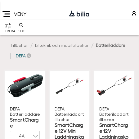
Navigering
Hoppa
Hoppa
Hoppa
till
till
till
MENY
huvudmeny
innehåll
sidfot
VISA
FILTRERA
SÖK
Tillbehör
Bilteknik och mobiltillbehör
Batteriladdare
DEFA
DEFA
DEFA
DEFA
Batteriladdare
Batteriladdart
Batteriladdart
SmartCharg
illbehör
illbehör
SmartCharg
SmartCharg
e
e 12V Mini
e 12V
Laddningska
Laddningsko