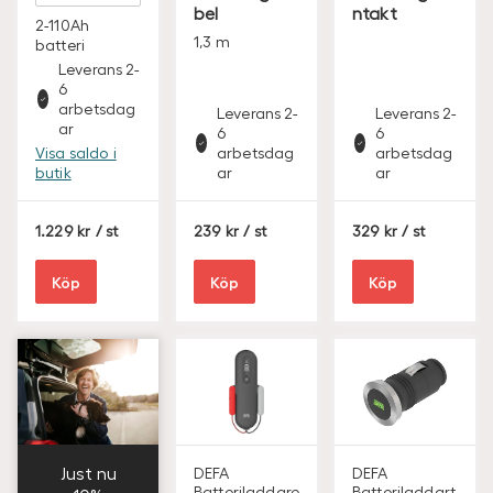
bel
ntakt
2-110Ah
1,3 m
batteri
Leverans 2-
6
arbetsdag
Leverans 2-
Leverans 2-
ar
6
6
Visa saldo i
arbetsdag
arbetsdag
butik
ar
ar
S
S
S
1.229
/ st
239
/ st
329
/ st
E
E
E
K
K
K
Köp
Köp
Köp
Just nu
DEFA
DEFA
Batteriladdare
Batteriladdart