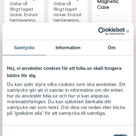
Magnetic
Gäller så
Gäller så
Case
långt lagret
långt lagret
räcker. Endast
räcker. Endast
hemleverans,
hemleverans,
Amber
men går att
men går att
köpa i butik
köpa i butik
Utförsäljning!
som har
som har
Gäller så
produkten
produkten
långt lagret
hemma.
hemma.
Samtycke
Information
Om
räcker!
Leverans 2-
Leverans 2-
Leverans 1-
6
6
4
arbetsdag
arbetsdag
arbetsdag
Hej, vi använder cookies för att bilia.se skall fungera
ar
ar
ar
bättre för dig
Visa saldo i
Visa saldo i
Visa saldo i
butik
butik
butik
Du kan själv styra vilka cookies som ska användas. Ett
samtycke gör att vi samlar in information om din enhet,
hur du använder bilia.se och hur vi kan anpassa
S
S
S
39
/ st
189
/ st
349
/ st
marknadsföringen. Du kan självklart återkalla ditt
E
E
E
Lägsta pris
Lägsta pris
Lägsta pris
samtycke när som helst. Gör dina val nedan eller klicka
senaste 30-
senaste 30-
senaste 30-
K
K
K
på "godkänn alla" för att samtycka till samtliga.
dagarna
dagarna
dagarna
S
S
S
51
/ st
265
/ st
500
/ st
E
E
E
K
K
K
Samtyckesval
Köp
Köp
Köp