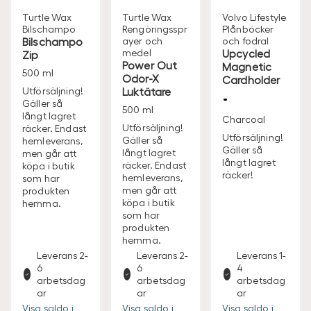
Turtle Wax
Turtle Wax
Volvo Lifestyle
Bilschampo
Rengöringsspr
Plånböcker
Bilschampo
ayer och
och fodral
medel
Upcycled
Zip
Power Out
Magnetic
500 ml
Odor-X
Cardholder
Utförsäljning!
Luktätare
Gäller så
500 ml
långt lagret
Charcoal
Utförsäljning!
räcker. Endast
Utförsäljning!
Gäller så
hemleverans,
Gäller så
långt lagret
men går att
långt lagret
räcker. Endast
köpa i butik
räcker!
hemleverans,
som har
men går att
produkten
köpa i butik
hemma.
som har
produkten
hemma.
Leverans 2-
Leverans 2-
Leverans 1-
6
6
4
arbetsdag
arbetsdag
arbetsdag
ar
ar
ar
Visa saldo i
Visa saldo i
Visa saldo i