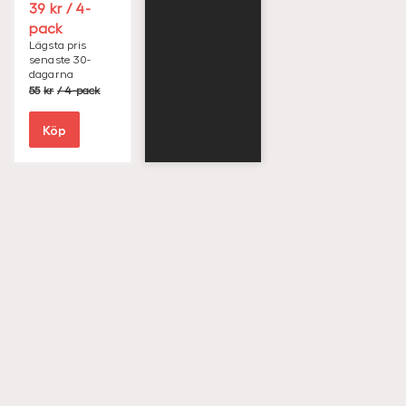
S
39
/ 4-
E
pack
K
Lägsta pris
senaste 30-
dagarna
S
55
/ 4-pack
E
K
Köp