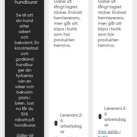
Gäller så
Gäller så
hundburar
långt lagret
långt lagret
räcker. Endast
räcker. Endast
Se till att
hemleverans,
hemleverans,
din hund
men går att
men går att
sitter
köpa i butik
köpa i butik
säkert
som har
som har
och
produkten
produkten
bekvämt. En
hemma.
hemma.
krocktestad
och
godkänd
hundbur
ger din
fyrbenta
vän en
säker och
bekväm
plats i
bilen. Just
Leverans 2-
nu får du
6
10%
Leverans 2-
arbetsdag
rabatt på
6
ar
hundburar.
arbetsdag
Visa saldo i
ar
Gäller till
butik