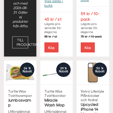
Visa saldo i
och med
butik
2026-08-
31. Gäller
S
59
/ 10-
ej
E
S
45
/ st
pack
produkter
K
E
Lägsta pris
Lägsta pris
från Alfta.
senaste 30-
senaste 30-
K
dagarna
dagarna
S
S
58
/ st
75
/ 10-pack
E
E
TILL
K
K
PRODUKTERNA
Köp
Köp
24 %
29 %
30 %
Rabatt
Rabatt
Rabatt
Turtle Wax
Turtle Wax
Volvo Lifestyle
Tvättsvampar
Tvättborstar
Plånböcker
Jumbosvam
Miracle
och fodral
Upcycled
p
Wash Mop
iPhone 14
Utförsäljning!
Utförsäljning!