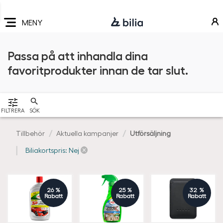
Navigering
Hoppa
Hoppa
Hoppa
till
till
till
MENY
huvudmeny
innehåll
sidfot
Passa på att inhandla dina
favoritprodukter innan de tar slut.
VISA
FILTRERA
SÖK
Tillbehör
Aktuella kampanjer
Utförsäljning
Biliakortspris: Nej
26 %
25 %
32 %
Rabatt
Rabatt
Rabatt