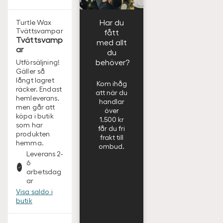
Har du
Turtle Wax
Tvättsvampar
fått
Tvättsvamp
med allt
ar
du
behöver?
Utförsäljning!
Gäller så
långt lagret
Kom ihåg
räcker. Endast
att när du
hemleverans,
handlar
men går att
över
köpa i butik
1.500 kr
som har
får du fri
produkten
frakt till
hemma.
ombud.
Leverans 2-
6
arbetsdag
ar
Visa saldo i
butik