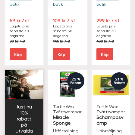
butik
butik
butik
S
S
S
59
/ st
109
/ st
299
/ st
E
E
E
Lägsta pris
Lägsta pris
Lägsta pris
senaste 30-
senaste 30-
senaste 30-
K
K
K
dagarna
dagarna
dagarna
S
S
S
80
/ st
145
/ st
438
/ st
E
E
E
K
K
K
Köp
Köp
Köp
22 %
21 %
Rabatt
Rabatt
Just nu
Turtle Wax
Turtle Wax
Tvättsvampar
Tvättsvampar
10%
Miracle
Schamposv
rabatt
Sponge
amp
på
utvalda
Utförsäljning!
Utförsäljning!