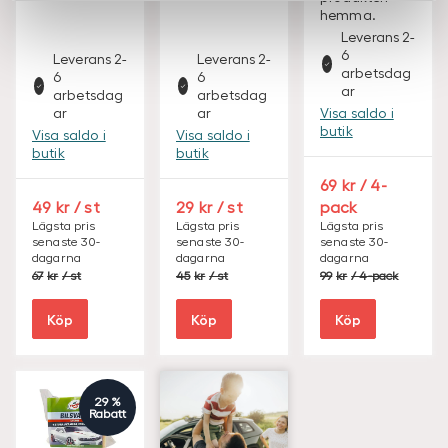
hemma.
Leverans 2-
6
Leverans 2-
Leverans 2-
arbetsdag
6
6
ar
arbetsdag
arbetsdag
Visa saldo i
ar
ar
butik
Visa saldo i
Visa saldo i
butik
butik
S
69
/ 4-
E
S
S
49
/ st
29
/ st
pack
K
E
E
Lägsta pris
Lägsta pris
Lägsta pris
senaste 30-
senaste 30-
senaste 30-
K
K
dagarna
dagarna
dagarna
S
S
S
67
/ st
45
/ st
99
/ 4-pack
E
E
E
K
K
K
Köp
Köp
Köp
29 %
Rabatt