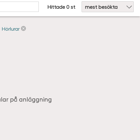
Hittade 0 st
Hörlurar
alar på anläggning