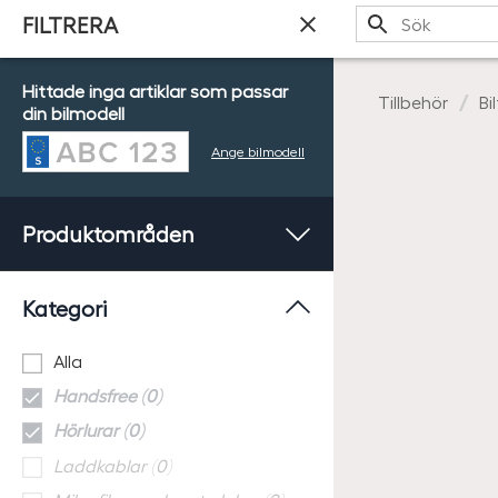
Sök
FILTRERA
Hittade inga artiklar som passar
Tillbehör
Bi
din bilmodell
Ange bilmodell
Produktområden
Kategori
Alla
Handsfree (0)
Hörlurar (0)
Laddkablar (0)