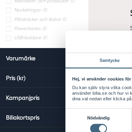
Mikrofiber- och putsdukar (0)
Nyckelringar (0)
Plånböcker och fodral (0)
Powerbanks (0)
USB-laddare (0)
Varumärke
Samtycke
Pris (kr)
Hej, vi använder cookies för 
Du kan själv styra vilka coo
använder bilia.se och hur vi
Kampanjpris
dina val nedan eller klicka på
Samtyckesval
Biliakortspris
Nödvändig