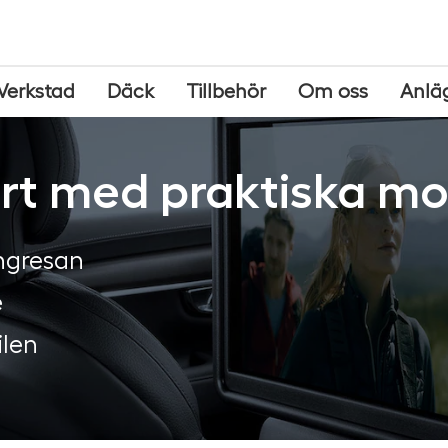
Verkstad
Däck
Tillbehör
Om oss
Anlä
rt med praktiska mob
ångresan
e
ilen