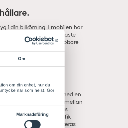
hållare.
 i din bilkörning. I mobilen har
exempelvis kan visa närmaste
öbildning och visa en snabbare
Om
tion om din enhet, hur du
samtycke när som helst. Gör
ningen. Sätt fast mobilen med en
ämt avstånd. Du kan välja mellan
universell lösning monteras
Marknadsföring
 i storlek. En modellspecifik
ekt men behöver kompletteras