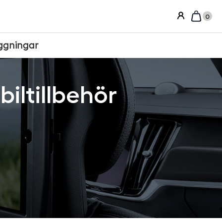
0
ggningar
iltillbehör
Sortera efter: