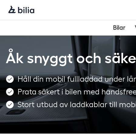
Navigering
Hoppa
Hoppa
Hoppa
till
till
till
huvudmeny
innehåll
sidfot
Bilar
Åk snyggt och säke
Håll din mobil fullladdad under l
Prata säkert i bilen med handsfre
Stort utbud av laddkablar till mob