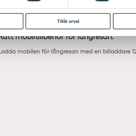
med proclip för att säkerställa en säker montering
Tillåt urval
Rätt mobiltillbehör för långresan.
Ladda mobilen för långresan med en billaddare 12V