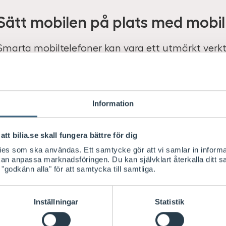
Sätt mobilen på plats med mobil
Smarta mobiltelefoner kan vara ett utmärkt verktyg
du både GPS och möjlighet till andra appar som 
bensinstation, eller varna när du närmar dig en k
väg.
Information
att bilia.se skall fungera bättre för dig
Använd Proclip eller mobilhållare
kies som ska användas. Ett samtycke gör att vi samlar in informa
 kan anpassa marknadsföringen. Du kan självklart återkalla ditt 
Det är viktigt att mobilen inte tar fokus från kör
 "godkänn alla" för att samtycka till samtliga.
mobilhållare eller proclip för att ha den på bekv
universella eller modellspecifika hållare. Med en 
Inställningar
Statistik
hållaren fast utan andra tillbehör och kan justeras
lösning däremot ger dig en perfekt passform dir