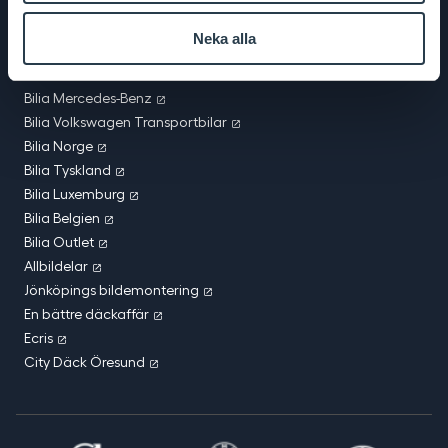
Bilia BMW & MINI
Bilia Toyota
Neka alla
Bilia Lexus
Bilia Porsche
Bilia Mercedes-Benz
Bilia Volkswagen Transportbilar
Bilia Norge
Bilia Tyskland
Bilia Luxemburg
Bilia Belgien
Bilia Outlet
Allbildelar
Jönköpings bildemontering
En bättre däckaffär
Ecris
City Däck Öresund