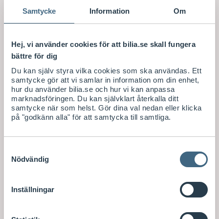
Samtycke
Information
Om
Använd Proclip eller mobilhållare
Det är viktigt att mobilen inte tar fokus från körningen.
Sätt fast mobilen med en mobilhållare eller proclip för
Hej, vi använder cookies för att bilia.se skall fungera
att ha den på bekvämt avstånd. Du kan välja mellan
bättre för dig
universella eller modellspecifika hållare. Med en universell
lösning monteras hållaren fast utan andra tillbehör och
Du kan själv styra vilka cookies som ska användas. Ett
kan justeras i storlek. En modellspecifik lösning däremot
samtycke gör att vi samlar in information om din enhet,
hur du använder bilia.se och hur vi kan anpassa
ger dig en perfekt passform direkt men behöver
marknadsföringen. Du kan självklart återkalla ditt
kompletteras med proclip för att säkerställa en säker
samtycke när som helst. Gör dina val nedan eller klicka
montering.
på "godkänn alla" för att samtycka till samtliga.
Samtyckesval
Rätt mobiltillbehör för långresan.
Nödvändig
Ladda mobilen för långresan med en billaddare 12V till
USB.
Inställningar