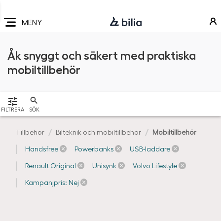
Navigering
Hoppa
Hoppa
Hoppa
till
till
till
MENY
huvudmeny
innehåll
sidfot
Åk snyggt och säkert med praktiska
mobiltillbehör
VISA
FILTRERA
SÖK
Tillbehör
Bilteknik och mobiltillbehör
Mobiltillbehör
Handsfree
Powerbanks
USB-laddare
Renault Original
Unisynk
Volvo Lifestyle
Kampanjpris: Nej