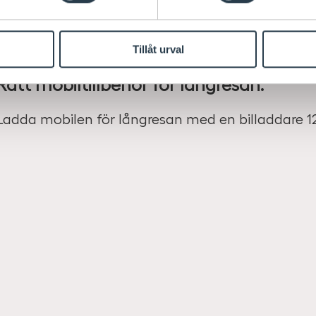
med proclip för att säkerställa en säker montering
Tillåt urval
Rätt mobiltillbehör för långresan.
Ladda mobilen för långresan med en billaddare 12V