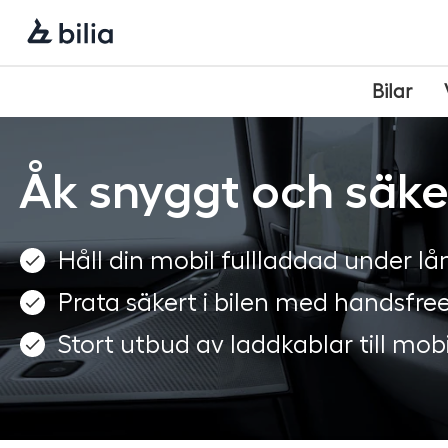
Navigering
Hoppa
Hoppa
Hoppa
till
till
till
huvudmeny
innehåll
sidfot
Bilar
Åk snyggt och säke
Håll din mobil fullladdad under l
Prata säkert i bilen med handsfre
Stort utbud av laddkablar till mob