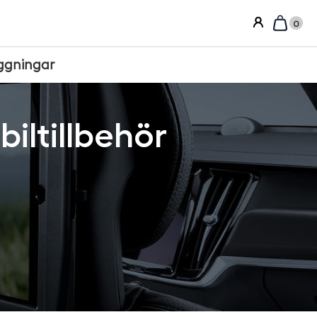
0
ggningar
iltillbehör
Sortera efter: