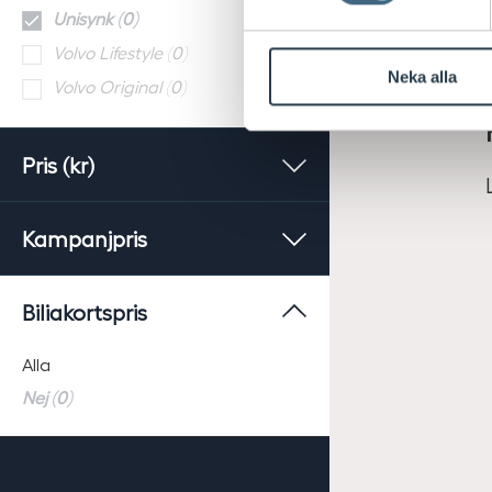
Unisynk (0)
Volvo Lifestyle (0)
Neka alla
Volvo Original (0)
Pris (kr)
Kampanjpris
Biliakortspris
Alla
Nej (0)