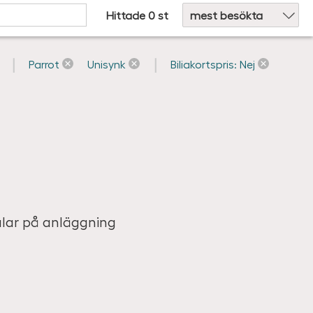
Hittade 0 st
Parrot
Unisynk
Biliakortspris: Nej
alar på anläggning