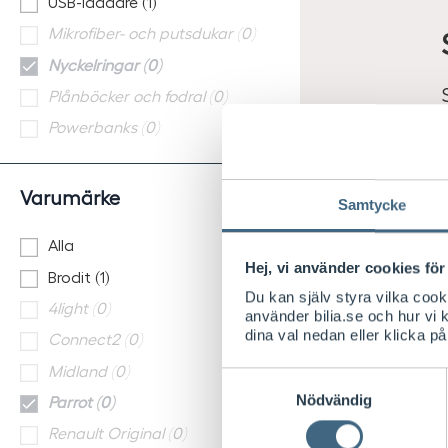
USB-laddare (1)
Mikrofiber- och putsdukar (0)
Nyckelringar (0)
Plånböcker och fodral (0)
Powerbanks (0)
Varumärke
Samtycke
Alla
Hej, vi använder cookies för 
Brodit (1)
Du kan själv styra vilka coo
4light (0)
använder bilia.se och hur vi
dina val nedan eller klicka på
Connect2 (0)
Midland (0)
Samtyckesval
Nödvändig
Parrot (0)
Renault Original (0)