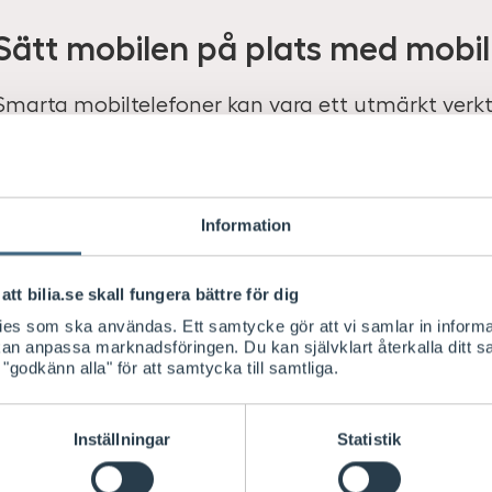
Sätt mobilen på plats med mobil
Smarta mobiltelefoner kan vara ett utmärkt verktyg
du både GPS och möjlighet till andra appar som 
bensinstation, eller varna när du närmar dig en k
väg.
Information
att bilia.se skall fungera bättre för dig
Använd Proclip eller mobilhållare
kies som ska användas. Ett samtycke gör att vi samlar in informa
 kan anpassa marknadsföringen. Du kan självklart återkalla ditt 
Det är viktigt att mobilen inte tar fokus från kör
 "godkänn alla" för att samtycka till samtliga.
mobilhållare eller proclip för att ha den på bekv
universella eller modellspecifika hållare. Med en 
Inställningar
Statistik
hållaren fast utan andra tillbehör och kan justeras
lösning däremot ger dig en perfekt passform dir