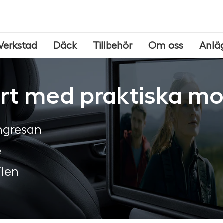
Verkstad
Däck
Tillbehör
Om oss
Anlä
rt med praktiska mob
ångresan
e
ilen