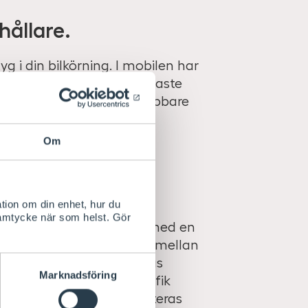
hållare.
 i din bilkörning. I mobilen har
exempelvis kan visa närmaste
öbildning och visa en snabbare
Om
tion om din enhet, hur du
samtycke när som helst. Gör
ningen. Sätt fast mobilen med en
ämt avstånd. Du kan välja mellan
universell lösning monteras
Marknadsföring
 i storlek. En modellspecifik
ekt men behöver kompletteras