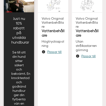
Just nu
Volvo Original
Volvo Original
Vattenbehålla
Vattenbehålla
10%
re
re
rabatt
Vattenbehåll
Vattenbehåll
på
are
are
utvalda
Högtrycksspol
Utan
hundburar
ning
strålkastarren
görning
Passar till
Se till att
Passar till
din hund
sitter
säkert
och
bekvämt. En
krocktestad
och
godkänd
hundbur
ger din
fyrbenta
vän en