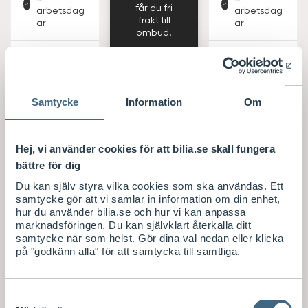
får du fri
arbetsdag
arbetsdag
frakt till
ar
ar
ombud.
S
S
702
/ st
702
/ st
E
E
K
K
Köp
Köp
Samtycke
Information
Om
Hej, vi använder cookies för att bilia.se skall fungera
bättre för dig
Du kan själv styra vilka cookies som ska användas. Ett
samtycke gör att vi samlar in information om din enhet,
Volvo Original
Volvo Original
Volvo Original
hur du använder bilia.se och hur vi kan anpassa
Vattenbehålla
Vattenbehålla
Vattenbehålla
marknadsföringen. Du kan självklart återkalla ditt
re
re
re
samtycke när som helst. Gör dina val nedan eller klicka
Vattenbehåll
Vattenbehåll
Vattenbehåll
på "godkänn alla" för att samtycka till samtliga.
are
are
are
JG01
Passar till
JG02
Passar till
Passar till
Samtyckesval