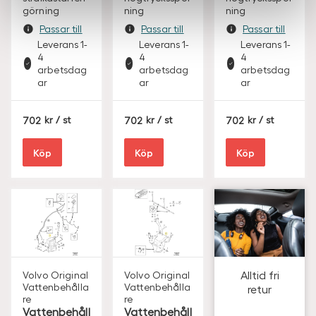
görning
ning
ning
Passar till
Passar till
Passar till
Leverans 1-
Leverans 1-
Leverans 1-
4
4
4
arbetsdag
arbetsdag
arbetsdag
ar
ar
ar
S
S
S
702
/ st
702
/ st
702
/ st
E
E
E
K
K
K
Köp
Köp
Köp
Alltid fri
Volvo Original
Volvo Original
Vattenbehålla
Vattenbehålla
retur
re
re
Vattenbehåll
Vattenbehåll