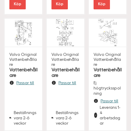
Köp
Köp
Köp
Volvo Original
Volvo Original
Volvo Original
Vattenbehålla
Vattenbehålla
Vattenbehålla
re
re
re
Vattenbehåll
Vattenbehåll
Vattenbehåll
are
are
are
Passar till
Passar till
Ej
högtrycksspol
ning
Passar till
Leverans 1-
Beställnings
Beställnings
4
vara 2-6
vara 2-6
arbetsdag
veckor
veckor
ar