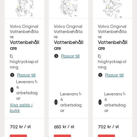
Volvo Original
Volvo Original
Volvo Original
Vattenbehålla
Vattenbehålla
Vattenbehålla
re
re
re
Vattenbehåll
Vattenbehåll
Vattenbehåll
are
are
are
Ej
Passar till
Ej
högtrycksspol
högtrycksspol
ning
ning
Passar till
Passar till
Leverans 1-
4
arbetsdag
Leverans 1-
Leverans 1-
ar
4
4
Visa saldo i
arbetsdag
arbetsdag
butik
ar
ar
S
S
S
702
/ st
650
/ st
702
/ st
E
E
E
K
K
K