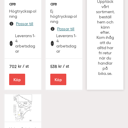
Upptäck
are
are
vårt
Högtrycksspol
Ej
sortiment,
ning
högtrycksspol
beställ
ning
hem och
Passar till
känn
Passar till
efter.
Leverans 1-
Leverans 1-
Kom ihåg
4
4
att du
arbetsdag
arbetsdag
alltid har
ar
ar
fri retur
när du
handlar
S
S
702
/ st
538
/ st
på
E
E
bilia.se.
K
K
Köp
Köp