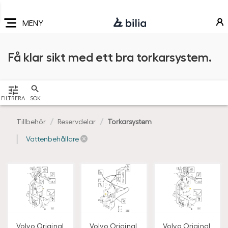
Navigering
Hoppa
Hoppa
Hoppa
till
till
till
MENY
huvudmeny
innehåll
sidfot
Få klar sikt med ett bra torkarsystem.
VISA
FILTRERA
SÖK
Tillbehör
Reservdelar
Torkarsystem
Vattenbehållare
Volvo Original
Volvo Original
Volvo Original