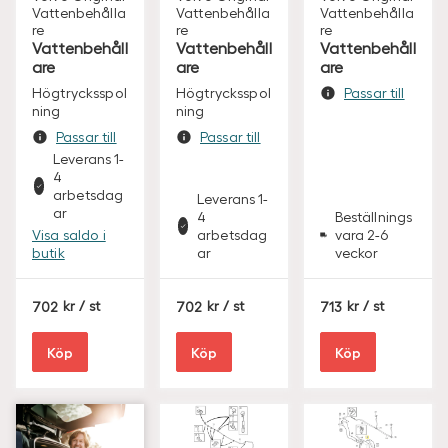
Vattenbehålla
Vattenbehålla
Vattenbehålla
re
re
re
Vattenbehåll
Vattenbehåll
Vattenbehåll
are
are
are
Högtrycksspol
Högtrycksspol
Passar till
ning
ning
Passar till
Passar till
Leverans 1-
4
arbetsdag
Leverans 1-
ar
4
Beställnings
Visa saldo i
arbetsdag
vara 2-6
butik
ar
veckor
S
S
S
702
/ st
702
/ st
713
/ st
E
E
E
K
K
K
Köp
Köp
Köp