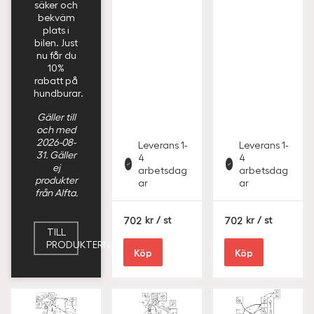
säker och
bekväm
plats i
bilen. Just
nu får du
10%
rabatt på
hundburar.
Gäller till
och med
2026-08-
Leverans 1-
Leverans 1-
31. Gäller
4
4
ej
arbetsdag
arbetsdag
produkter
ar
ar
från Alfta.
S
S
702
/ st
702
/ st
E
E
TILL
K
K
PRODUKTERNA
Köp
Köp