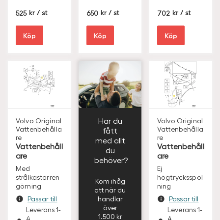
S
S
S
525
/ st
650
/ st
702
/ st
E
E
E
K
K
K
Köp
Köp
Köp
Har du
Volvo Original
Volvo Original
Vattenbehålla
Vattenbehålla
fått
re
re
med allt
Vattenbehåll
Vattenbehåll
du
are
are
behöver?
Med
Ej
strålkastarren
högtrycksspol
Kom ihåg
görning
ning
att när du
Passar till
handlar
Passar till
över
Leverans 1-
Leverans 1-
1.500 kr
4
4