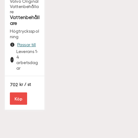
Volvo Original
Vattenbehålla
re
Vattenbehåll
are
Högtrycksspol
ning
Passar till
Leverans 1-
4
arbetsdag
ar
S
702
/ st
E
K
Köp