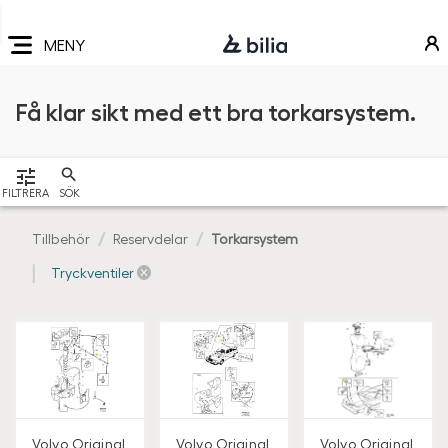
Navigering
Hoppa
Hoppa
Hoppa
till
till
till
MENY
huvudmeny
innehåll
sidfot
Få klar sikt med ett bra torkarsystem.
VISA
FILTRERA
SÖK
Tillbehör
Reservdelar
Torkarsystem
Tryckventiler
Volvo Original
Volvo Original
Volvo Original