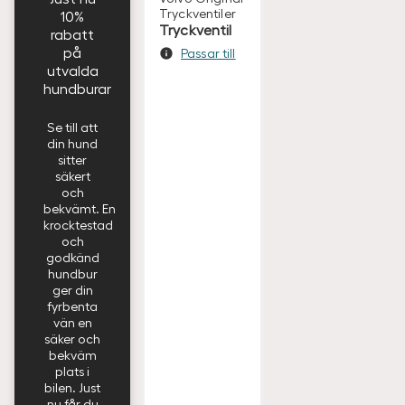
Tryckventiler
10%
Tryckventil
rabatt
på
Passar till
utvalda
hundburar
Se till att
din hund
sitter
säkert
och
bekvämt. En
krocktestad
och
godkänd
hundbur
ger din
fyrbenta
vän en
säker och
bekväm
plats i
bilen. Just
nu får du