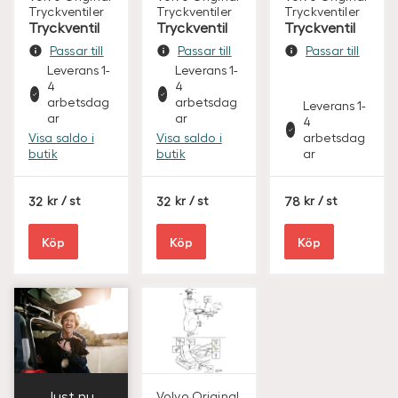
Tryckventiler
Tryckventiler
Tryckventiler
Tryckventil
Tryckventil
Tryckventil
Passar till
Passar till
Passar till
Leverans 1-
Leverans 1-
4
4
arbetsdag
arbetsdag
Leverans 1-
ar
ar
4
Visa saldo i
Visa saldo i
arbetsdag
butik
butik
ar
S
S
S
32
/ st
32
/ st
78
/ st
E
E
E
K
K
K
Köp
Köp
Köp
Just nu
Volvo Original