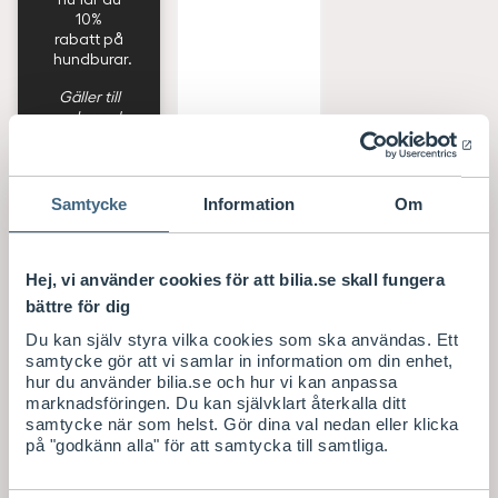
10%
rabatt på
hundburar.
Gäller till
och med
2026-08-
Leverans 1-
31. Gäller
4
ej
arbetsdag
produkter
ar
Samtycke
Information
Om
från Alfta.
S
83
/ st
E
TILL
Hej, vi använder cookies för att bilia.se skall fungera
K
PRODUKTERNA
bättre för dig
Köp
Du kan själv styra vilka cookies som ska användas. Ett
samtycke gör att vi samlar in information om din enhet,
hur du använder bilia.se och hur vi kan anpassa
marknadsföringen. Du kan självklart återkalla ditt
samtycke när som helst. Gör dina val nedan eller klicka
på "godkänn alla" för att samtycka till samtliga.