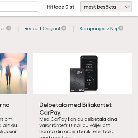
Hittade 0 st
er
Renault Original
Kampanjpris: Nej
arna
Delbetala med Biliakortet
CarPay.
nt om i
Med CarPay kan du delbetala dina
d allt du
varor räntefritt när du väljer att
takboxar
hämta din order i butik, eller bokar
med montering.