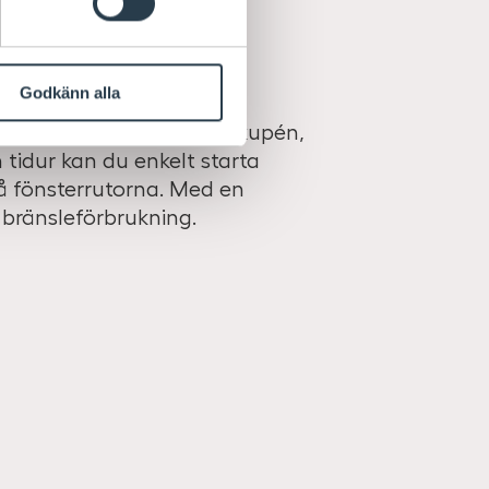
Godkänn alla
år du ett skönt klimat i kupén,
 tidur kan du enkelt starta
å fönsterrutorna. Med en
bränsleförbrukning.