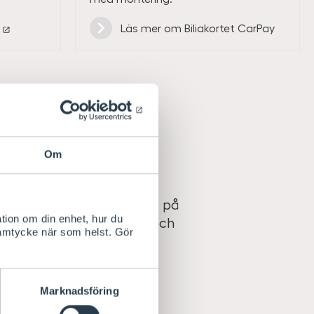
Läs mer om Biliakortet CarPay
Om
 nöjet att sätta dig i en
 slipper både is och imma på
tion om din enhet, hur du
n både motorns slitage och
samtycke när som helst. Gör
Marknadsföring