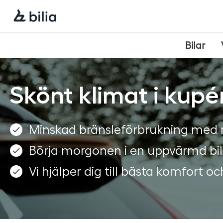
Navigering
Hoppa
Hoppa
Hoppa
till
till
till
huvudmeny
innehåll
sidfot
Bilar
Skönt klimat i kupé
Minskad bränsleförbrukning med
Börja morgonen i en uppvärmd bil
Vi hjälper dig till bästa komfort o