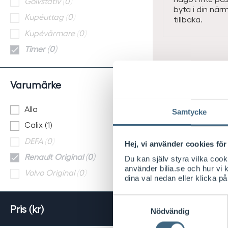
Golvstativ (0)
byta i din närm
Kupéuttag (0)
tillbaka.
Kupévärmare (0)
Timer (0)
Varumärke
Alla
Samtycke
Calix (1)
DEFA (0)
Hej, vi använder cookies för 
Renault Original (0)
Du kan själv styra vilka coo
använder bilia.se och hur vi
Volvo Original (0)
dina val nedan eller klicka på
Samtyckesval
Pris (kr)
Nödvändig