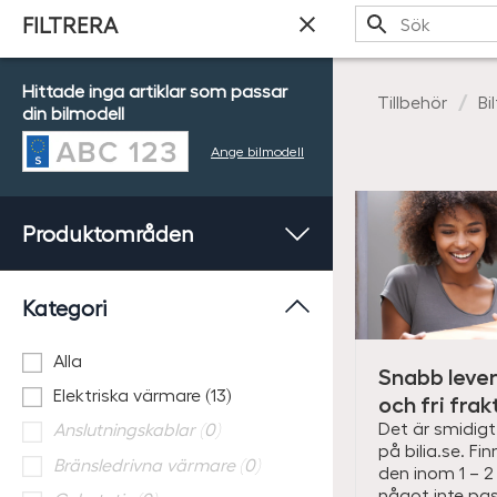
Sök
FILTRERA
Hittade inga artiklar som passar
Tillbehör
Bi
din bilmodell
Ange bilmodell
Produktområden
Kategori
Alla
Snabb lever
Elektriska värmare (13)
och fri frak
Det är smidigt 
Anslutningskablar (0)
på bilia.se. Fi
Bränsledrivna värmare (0)
den inom 1 – 2
något inte pas