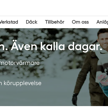
Verkstad
Däck
Tillbehör
Om oss
Anlä
n. Även kalla dagar.
 motorvärmare
ch körupplevelse