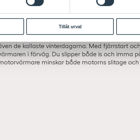
Allt för ökad komfort.
Tillåt urval
Med en parkeringsvärmare eller ett kupéelement f
även de kallaste vinterdagarna. Med fjärrstart och
värmaren i förväg. Du slipper både is och imma p
motorvärmare minskar både motorns slitage och 