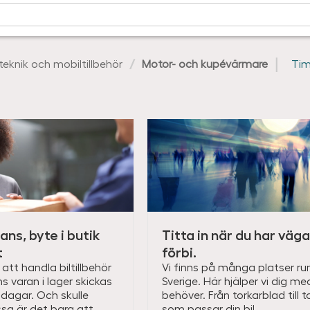
lteknik och mobiltillbehör
Motor- och kupévärmare
Tim
ans, byte i butik
Titta in när du har väg
t
förbi.
att handla biltillbehör
Vi finns på många platser ru
nns varan i lager skickas
Sverige. Här hjälper vi dig me
 dagar. Och skulle
behöver. Från torkarblad till 
sa är det bara att
som passar din bil.