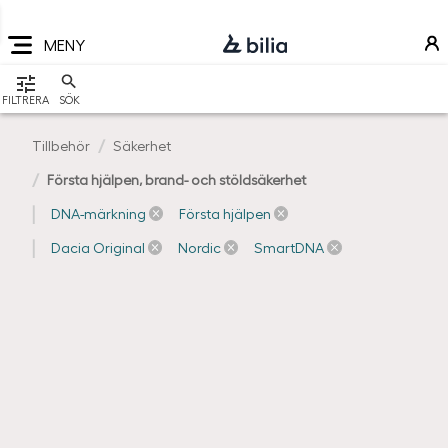
Navigering
Hoppa
Hoppa
Hoppa
till
till
till
MENY
huvudmeny
innehåll
sidfot
VISA
FILTRERA
SÖK
Tillbehör
Säkerhet
Första hjälpen, brand- och stöldsäkerhet
DNA-märkning
Första hjälpen
Dacia Original
Nordic
SmartDNA