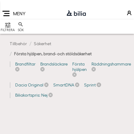
Navigering
Hoppa
Hoppa
Hoppa
till
till
till
MENY
huvudmeny
innehåll
sidfot
VISA
FILTRERA
SÖK
Tillbehör
Säkerhet
Första hjälpen, brand- och stöldsäkerhet
Brandfiltar
Brandsläckare
Första
Räddningshammare
hjälpen
Dacia Original
SmartDNA
Sprint
Biliakortspris: Nej