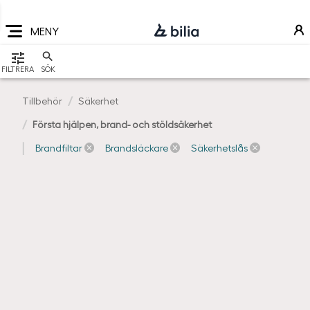
Navigering
Hoppa
Hoppa
Hoppa
till
till
till
MENY
huvudmeny
innehåll
sidfot
VISA
FILTRERA
SÖK
Tillbehör
Säkerhet
Första hjälpen, brand- och stöldsäkerhet
Brandfiltar
Brandsläckare
Säkerhetslås