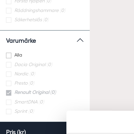
Första hjälpen (0)
Räddningshammare (0)
Säkerhetslås (0)
Varumärke
Alla
Dacia Original (0)
Nordic (0)
Presto (0)
Renault Original (0)
SmartDNA (0)
Sprint (0)
Pris (kr)