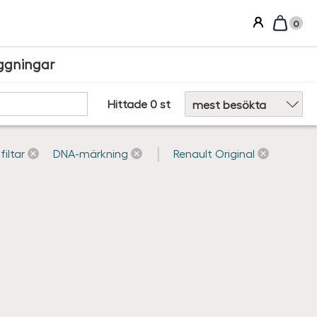
0
ggningar
Sortera efter:
Hittade 0 st
filtar
DNA-märkning
Renault Original