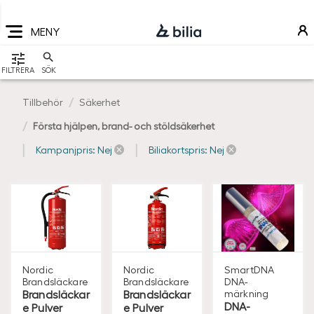
Navigering
Hoppa
Hoppa
Hoppa
till
till
till
MENY
huvudmeny
innehåll
sidfot
VISA
FILTRERA
SÖK
Tillbehör
Säkerhet
Första hjälpen, brand- och stöldsäkerhet
Kampanjpris: Nej
Biliakortspris: Nej
Nordic
Nordic
SmartDNA
Brandsläckare
Brandsläckare
DNA-
Brandsläckar
Brandsläckar
märkning
DNA-
e Pulver
e Pulver