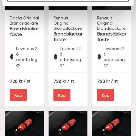
Dacia Original
Renault
Renault
Brandsläckare
Original
Original
Brandsläckar
Brandsläckare
Brandsläckare
Brandsläckar
Brandsläckar
fäste
fäste
fäste
Leverans 2-
Leverans 2-
Leverans 2-
6
6
6
arbetsdag
arbetsdag
arbetsdag
ar
ar
ar
S
S
S
728
/ st
728
/ st
728
/ st
E
E
E
K
K
K
Köp
Köp
Köp