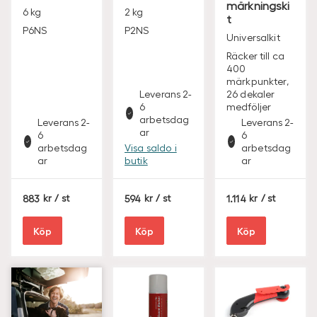
märkningski
6 kg
2 kg
t
P6NS
P2NS
Universalkit
Räcker till ca
400
märkpunkter,
Leverans 2-
26 dekaler
6
medföljer
arbetsdag
Leverans 2-
Leverans 2-
ar
6
6
arbetsdag
Visa saldo i
arbetsdag
ar
butik
ar
S
S
S
883
/ st
594
/ st
1.114
/ st
E
E
E
K
K
K
Köp
Köp
Köp