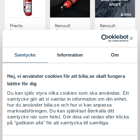
Presto
Renault
Renault
Brandsläckare
Original
Original
Litiumsläcka
Brandsläckare
Första hjälpen
Brandsläckar
Säkerhetskit
re LB6
fäste
LB6
Samtycke
Information
Om
Leverans 2-
Leverans 2-
Leverans 2-
6
6
6
arbetsdag
arbetsdag
arbetsdag
ar
ar
ar
Hej, vi använder cookies för att bilia.se skall fungera
bättre för dig
S
S
S
6.375
/ st
728
/ st
283
/ st
Du kan själv styra vilka cookies som ska användas. Ett
E
E
E
samtycke gör att vi samlar in information om din enhet,
K
K
K
hur du använder bilia.se och hur vi kan anpassa
Köp
Köp
Köp
marknadsföringen. Du kan självklart återkalla ditt
samtycke när som helst. Gör dina val nedan eller klicka
på "godkänn alla" för att samtycka till samtliga.