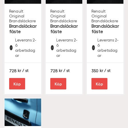
Renault
Renault
Renault
Original
Original
Original
Brandsläckare
Brandsläckare
Brandsläckare
Brandsläckar
Brandsläckar
Brandsläckar
fäste
fäste
fäste
Leverans 2-
Leverans 2-
Leverans 2-
6
6
6
arbetsdag
arbetsdag
arbetsdag
ar
ar
ar
S
S
S
728
/ st
728
/ st
350
/ st
E
E
E
K
K
K
Köp
Köp
Köp