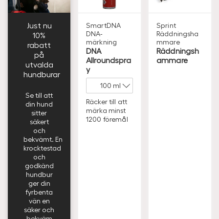
Just nu
SmartDNA
Sprint
DNA-
Räddningsha
10%
märkning
mmare
rabatt
DNA
Räddningsh
på
Allroundspra
ammare
utvalda
y
hundburar
Se till att
Räcker till att
din hund
märka minst
sitter
1200 föremål
säkert
och
bekvämt. En
krocktestad
och
godkänd
hundbur
ger din
fyrbenta
vän en
säker och
bekväm