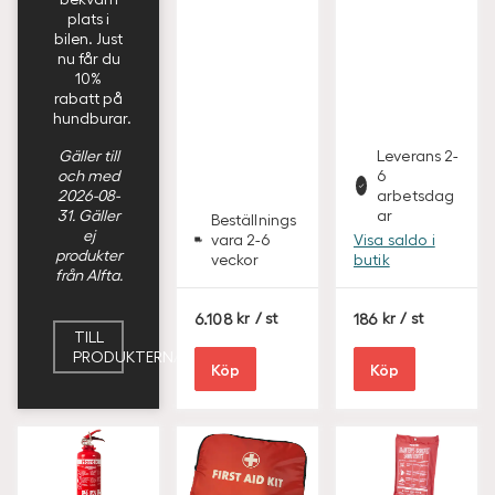
plats i
bilen. Just
nu får du
10%
rabatt på
hundburar.
Gäller till
Leverans 2-
och med
6
2026-08-
arbetsdag
31. Gäller
ar
Beställnings
ej
vara 2-6
Visa saldo i
produkter
veckor
butik
från Alfta.
S
S
6.108
/ st
186
/ st
E
E
TILL
K
K
PRODUKTERNA
Köp
Köp