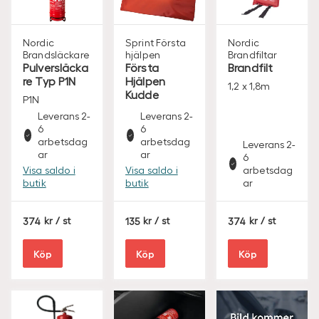
Nordic
Sprint
Första
Nordic
Brandsläckare
hjälpen
Brandfiltar
Pulversläcka
Första
Brandfilt
re Typ P1N
Hjälpen
1,2 x 1,8m
Kudde
P1N
Leverans 2-
Leverans 2-
6
6
arbetsdag
arbetsdag
Leverans 2-
ar
ar
6
Visa saldo i
Visa saldo i
arbetsdag
butik
butik
ar
S
S
S
374
/ st
135
/ st
374
/ st
E
E
E
K
K
K
Köp
Köp
Köp