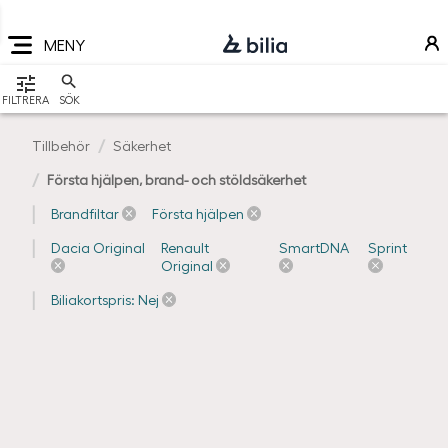
Navigering
Hoppa
Hoppa
Hoppa
till
till
till
MENY
huvudmeny
innehåll
sidfot
VISA
FILTRERA
SÖK
Tillbehör
Säkerhet
Första hjälpen, brand- och stöldsäkerhet
Brandfiltar
Första hjälpen
Dacia Original
Renault
SmartDNA
Sprint
Original
Biliakortspris: Nej