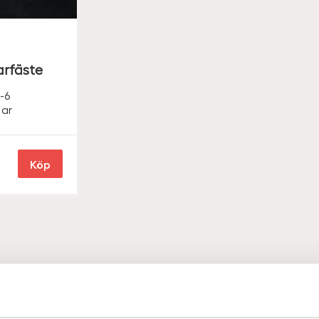
arfäste
-6
ar
Köp