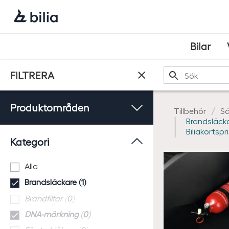
Navigering
Hoppa
Hoppa
Hoppa
till
till
till
huvudmeny
innehåll
sidfot
Bilar
Sök
FILTRERA
Produktområden
Tillbehör
Sä
Brandsläck
Biliakortspri
Kategori
Alla
Brandsläckare (1)
Brandfiltar (0)
DNA-märkning (0)