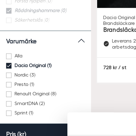
Första hjälpen (0)
Räddningshammare (0)
Dacia Original
Säkerhetslås (0)
Brandsläckare
Brandsläck
Varumärke
Leverans 2
arbetsdag
Alla
Dacia Original (1)
S
728
/ st
E
Nordic (3)
K
Presto (1)
Renault Original (8)
SmartDNA (2)
Sprint (1)
Pris (kr)