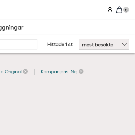
0
ggningar
Sortera efter:
Hittade 1 st
a Original
Kampanjpris: Nej