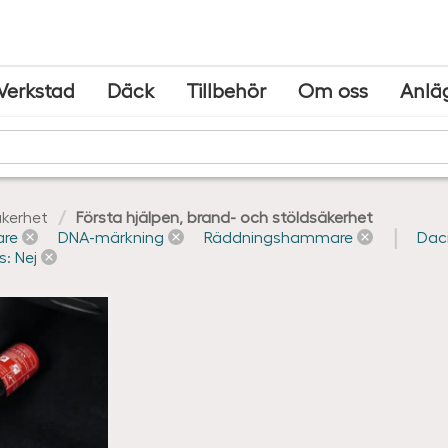
Verkstad
Däck
Tillbehör
Om oss
Anlä
kerhet
Första hjälpen, brand- och stöldsäkerhet
are
DNA-märkning
Räddningshammare
Daci
s: Nej