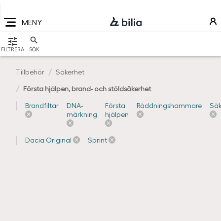
Navigering
Hoppa
Hoppa
Hoppa
till
till
till
MENY
huvudmeny
innehåll
sidfot
VISA
FILTRERA
SÖK
Tillbehör
Säkerhet
Första hjälpen, brand- och stöldsäkerhet
Brandfiltar
DNA-
Första
Räddningshammare
Säk
märkning
hjälpen
Dacia Original
Sprint