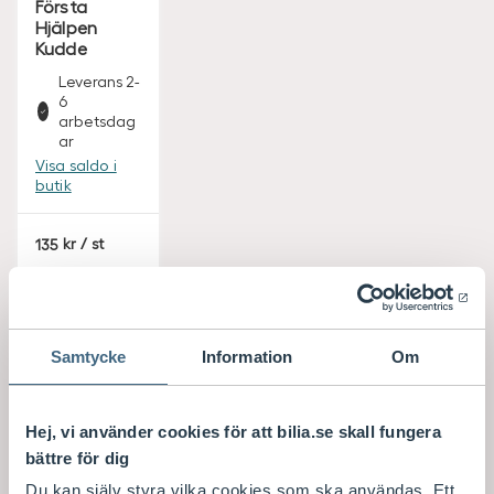
Första
Hjälpen
Kudde
Leverans 2-
6
arbetsdag
ar
Visa saldo i
butik
S
135
/ st
E
K
Köp
Samtycke
Information
Om
Hej, vi använder cookies för att bilia.se skall fungera
bättre för dig
Du kan själv styra vilka cookies som ska användas. Ett