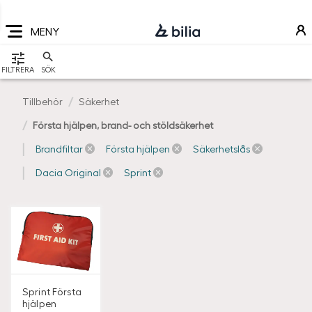
Navigering
Hoppa
Hoppa
Hoppa
till
till
till
MENY
huvudmeny
innehåll
sidfot
VISA
FILTRERA
SÖK
Tillbehör
Säkerhet
Första hjälpen, brand- och stöldsäkerhet
Brandfiltar
Första hjälpen
Säkerhetslås
Dacia Original
Sprint
Sprint
Första
hjälpen