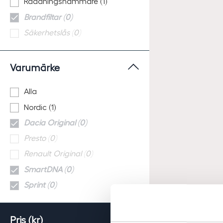
Räddningshammare (1)
Brandfiltar (0)
Säkerhetslås (0)
Varumärke
Alla
Nordic (1)
Dacia Original (0)
Presto (0)
Renault Original (0)
SmartDNA (0)
Sprint (0)
Pris (kr)