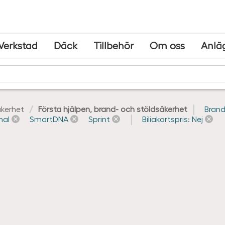
Verkstad
Däck
Tillbehör
Om oss
Anlä
kerhet
Första hjälpen, brand- och stöldsäkerhet
Brand
nal
SmartDNA
Sprint
Biliakortspris: Nej