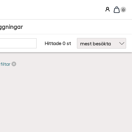
0
ggningar
Sortera efter:
Hittade 0 st
filtar