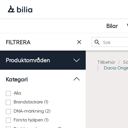
Navigering
Hoppa
Hoppa
Hoppa
till
till
till
huvudmeny
innehåll
sidfot
Bilar
Sök
FILTRERA
Produktområden
Tillbehör
Sä
Dacia Origi
Kategori
Alla
Brandsläckare (1)
DNA-märkning (2)
Första hjälpen (1)