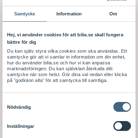
fyrbenta
vän en
Samtycke
Information
Om
säker och
bekväm
plats i
bilen. Just
Hej, vi använder cookies för att bilia.se skall fungera
nu får du
bättre för dig
10%
rabatt på
Du kan själv styra vilka cookies som ska användas. Ett
hundburar.
samtycke gör att vi samlar in information om din enhet,
hur du använder bilia.se och hur vi kan anpassa
Gäller till
Leverans 2-
marknadsföringen. Du kan självklart återkalla ditt
och med
6
samtycke när som helst. Gör dina val nedan eller klicka
2026-08-
arbetsdag
på "godkänn alla" för att samtycka till samtliga.
31. Gäller
ar
Beställnings
ej
vara 2-6
Visa saldo i
produkter
veckor
butik
från Alfta.
Samtyckesval
Nödvändig
S
S
6.108
/ st
374
/ st
E
E
TILL
K
K
PRODUKTERNA
Köp
Köp
Inställningar