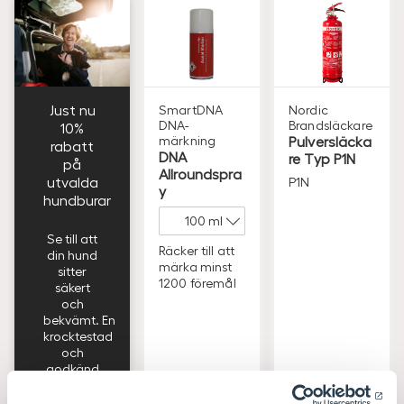
Just nu
SmartDNA
Nordic
DNA-
Brandsläckare
10%
märkning
Pulversläcka
rabatt
DNA
re Typ P1N
på
Allroundspra
utvalda
P1N
y
hundburar
Se till att
Räcker till att
din hund
märka minst
sitter
1200 föremål
säkert
och
bekvämt. En
krocktestad
och
godkänd
hundbur
ger din