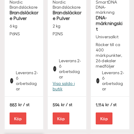
Nordic
Nordic
SmartDNA
Brandsläckare
Brandsläckare
DNA-
Brandsläckar
Brandsläckar
märkning
DNA-
e Pulver
e Pulver
märkningski
6 kg
2 kg
t
P6NS
P2NS
Universalkit
Räcker till ca
400
märkpunkter,
Leverans 2-
26 dekaler
6
medföljer
arbetsdag
Leverans 2-
Leverans 2-
ar
6
6
arbetsdag
Visa saldo i
arbetsdag
ar
butik
ar
S
S
S
883
/ st
594
/ st
1.114
/ st
E
E
E
K
K
K
Köp
Köp
Köp