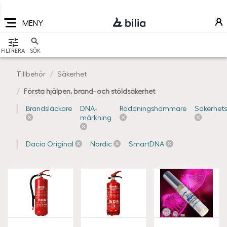
Navigering
Hoppa
Hoppa
Hoppa
till
till
till
MENY
huvudmeny
innehåll
sidfot
VISA
FILTRERA
SÖK
Tillbehör
Säkerhet
Första hjälpen, brand- och stöldsäkerhet
Brandsläckare
DNA-
Räddningshammare
Säkerhets
märkning
Dacia Original
Nordic
SmartDNA