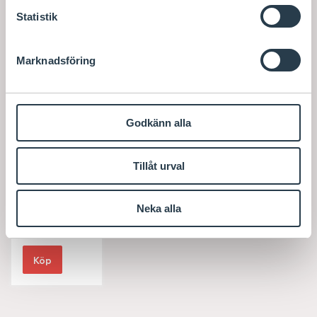
Statistik
Marknadsföring
Dacia Original
Brandsläckare
Brandsläckar
Godkänn alla
fäste
Leverans 2-
6
Tillåt urval
arbetsdag
ar
Neka alla
S
728
/ st
E
K
Köp