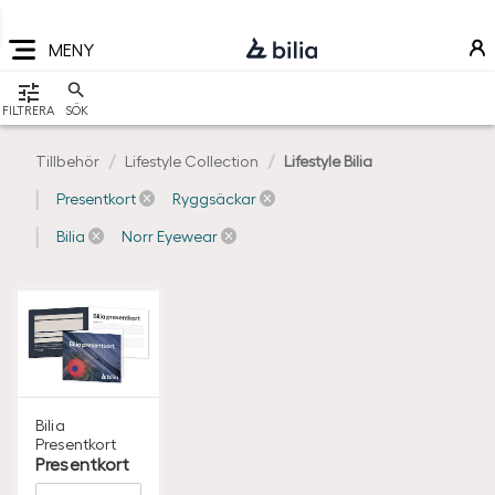
Navigering
Hoppa
Hoppa
Hoppa
till
till
till
MENY
huvudmeny
innehåll
sidfot
VISA
FILTRERA
SÖK
Tillbehör
Lifestyle Collection
Lifestyle Bilia
Presentkort
Ryggsäckar
Bilia
Norr Eyewear
Bilia
Presentkort
Presentkort