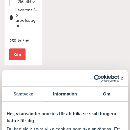
Leverans 2-
6
arbetsdag
ar
S
250
/ st
E
K
Köp
Samtycke
Information
Om
Hej, vi använder cookies för att bilia.se skall fungera
bättre för dig
Du kan själv styra vilka cookies som ska användas. Ett