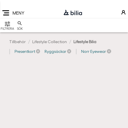
Navigering
Hoppa
Hoppa
Hoppa
till
till
till
MENY
huvudmeny
innehåll
sidfot
VISA
FILTRERA
SÖK
Tillbehör
Lifestyle Collection
Lifestyle Bilia
Presentkort
Ryggsäckar
Norr Eyewear