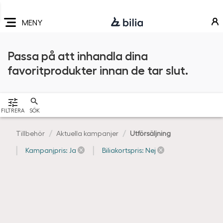
Navigering
Hoppa
Hoppa
Hoppa
till
till
till
MENY
huvudmeny
innehåll
sidfot
Passa på att inhandla dina
favoritprodukter innan de tar slut.
VISA
FILTRERA
SÖK
Tillbehör
Aktuella kampanjer
Utförsäljning
Kampanjpris: Ja
Biliakortspris: Nej