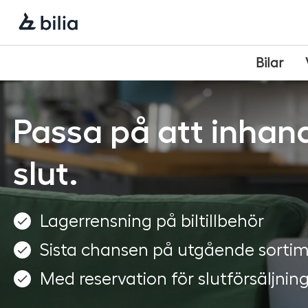
Navigering
Hoppa
Hoppa
Hoppa
till
till
till
huvudmeny
innehåll
sidfot
Bilar
Passa på att inhand
slut.
Lagerrensning på biltillbehör
Sista chansen på utgående sorti
Med reservation för slutförsäljnin