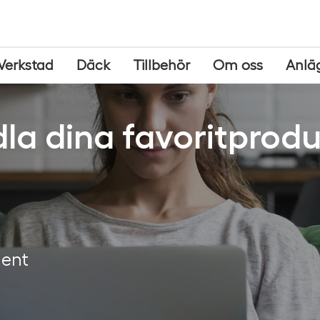
Verkstad
Däck
Tillbehör
Om oss
Anlä
la dina favoritprodu
ment
g