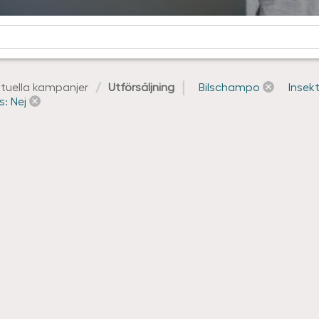
tuella kampanjer
Utförsäljning
Bilschampo
Insek
s: Nej