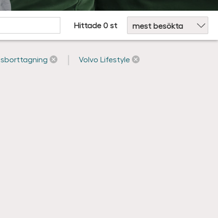
Sortera efter:
Hittade 0 st
tsborttagning
Volvo Lifestyle