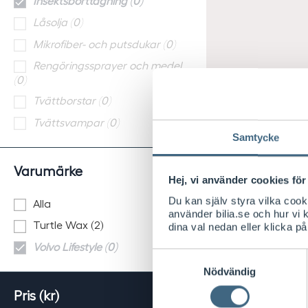
Insektsborttagning (0)
Låsolja (0)
Mikrofiber- och putsdukar (0)
Rengöringssprayer och medel
(0)
Tvättborstar (0)
Tvättsvampar (0)
Samtycke
Varumärke
Hej, vi använder cookies för 
Du kan själv styra vilka coo
Alla
använder bilia.se och hur vi
Turtle Wax (2)
dina val nedan eller klicka på
Volvo Lifestyle (0)
Samtyckesval
Nödvändig
Pris (kr)