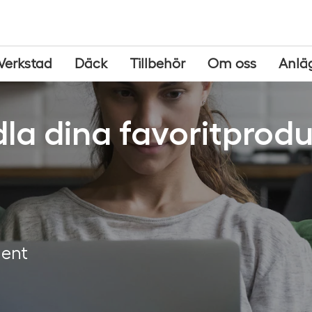
Verkstad
Däck
Tillbehör
Om oss
Anlä
la dina favoritprodu
ment
g