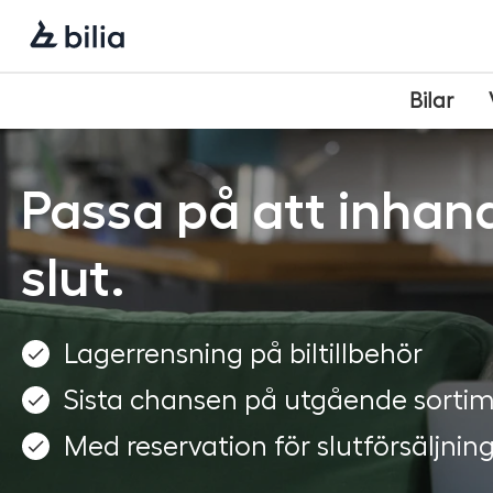
Navigering
Hoppa
Hoppa
Hoppa
till
till
till
huvudmeny
innehåll
sidfot
Bilar
Passa på att inhand
slut.
Lagerrensning på biltillbehör
Sista chansen på utgående sorti
Med reservation för slutförsäljnin