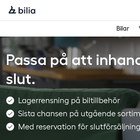
Navigering
Hoppa
Hoppa
Hoppa
till
till
till
huvudmeny
innehåll
sidfot
Bilar
Passa på att inhand
slut.
Lagerrensning på biltillbehör
Sista chansen på utgående sorti
Med reservation för slutförsäljnin