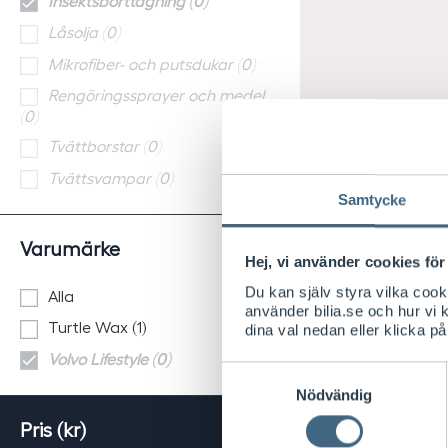
Insektsborttagning (0)
Låsolja (0)
Mikrofiber- och putsdukar (0)
Rengöringssprayer och medel
(0)
Tvättborstar (0)
Tvättsvampar (0)
Samtycke
Varumärke
Hej, vi använder cookies för 
Du kan själv styra vilka coo
Alla
använder bilia.se och hur vi
Turtle Wax (1)
dina val nedan eller klicka på
Volvo Lifestyle (0)
Samtyckesval
Nödvändig
Pris (kr)