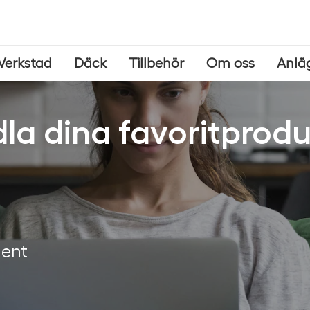
Verkstad
Däck
Tillbehör
Om oss
Anlä
la dina favoritprodu
ment
g