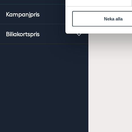
Kampanjpris
Neka alla
Biliakortspris