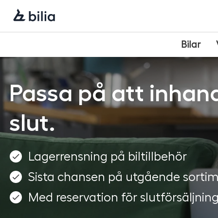
Navigering
Hoppa
Hoppa
Hoppa
till
till
till
huvudmeny
innehåll
sidfot
Bilar
Passa på att inhand
slut.
Lagerrensning på biltillbehör
Sista chansen på utgående sorti
Med reservation för slutförsäljnin