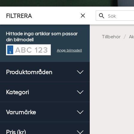
Sök
FILTRERA
Hittade inga artiklar som passar
Tillbehör
Ak
din bilmodell
Ange bilmodell
Produktområden
Kategori
Varumärke
Pris (kr)