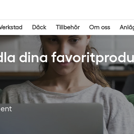
Verkstad
Däck
Tillbehör
Om oss
Anlä
la dina favoritprodu
ment
g