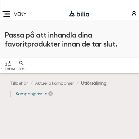
Navigering
Hoppa
Hoppa
Hoppa
till
till
till
MENY
huvudmeny
innehåll
sidfot
Passa på att inhandla dina
favoritprodukter innan de tar slut.
VISA
FILTRERA
SÖK
Tillbehör
Aktuella kampanjer
Utförsäljning
Kampanjpris: Ja