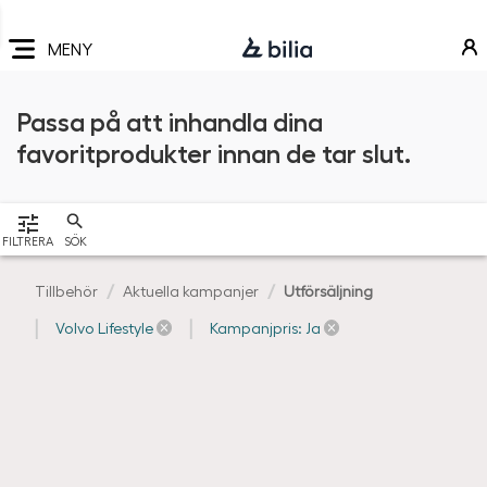
Navigering
Hoppa
Hoppa
Hoppa
till
till
till
MENY
huvudmeny
innehåll
sidfot
Passa på att inhandla dina
favoritprodukter innan de tar slut.
VISA
FILTRERA
SÖK
Tillbehör
Aktuella kampanjer
Utförsäljning
Volvo Lifestyle
Kampanjpris: Ja