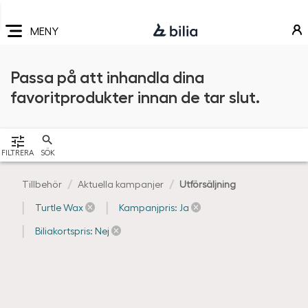
Navigering
Hoppa
Hoppa
Hoppa
till
till
till
MENY
huvudmeny
innehåll
sidfot
Passa på att inhandla dina
favoritprodukter innan de tar slut.
VISA
FILTRERA
SÖK
Tillbehör
Aktuella kampanjer
Utförsäljning
Turtle Wax
Kampanjpris: Ja
Biliakortspris: Nej