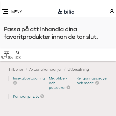
Navigering
Hoppa
Hoppa
Hoppa
till
till
till
MENY
huvudmeny
innehåll
sidfot
Passa på att inhandla dina
favoritprodukter innan de tar slut.
VISA
FILTRERA
SÖK
Tillbehör
Aktuella kampanjer
Utförsäljning
Insektsborttagning
Mikrofiber-
Rengöringssprayer
och
och medel
putsdukar
Kampanjpris: Ja