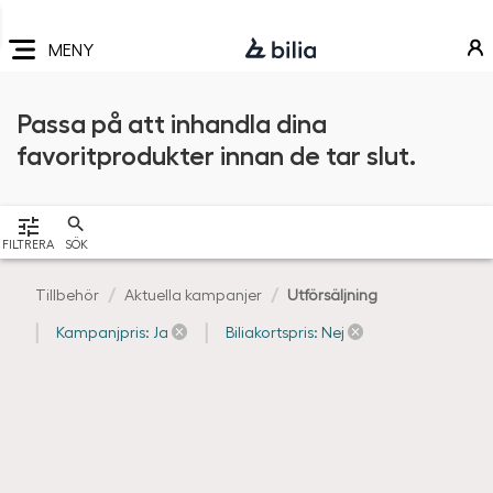
Navigering
Hoppa
Hoppa
Hoppa
till
till
till
MENY
huvudmeny
innehåll
sidfot
Passa på att inhandla dina
favoritprodukter innan de tar slut.
VISA
FILTRERA
SÖK
Tillbehör
Aktuella kampanjer
Utförsäljning
Kampanjpris: Ja
Biliakortspris: Nej