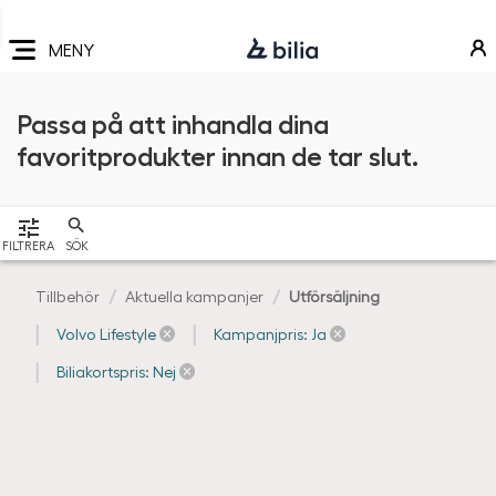
Navigering
Hoppa
Hoppa
Hoppa
till
till
till
MENY
huvudmeny
innehåll
sidfot
Passa på att inhandla dina
favoritprodukter innan de tar slut.
VISA
FILTRERA
SÖK
Tillbehör
Aktuella kampanjer
Utförsäljning
Volvo Lifestyle
Kampanjpris: Ja
Biliakortspris: Nej