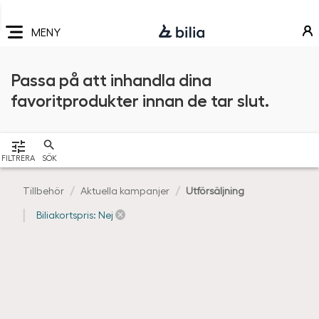
Navigering
Hoppa
Hoppa
Hoppa
till
till
till
MENY
huvudmeny
innehåll
sidfot
Passa på att inhandla dina
favoritprodukter innan de tar slut.
VISA
FILTRERA
SÖK
Tillbehör
Aktuella kampanjer
Utförsäljning
Biliakortspris: Nej