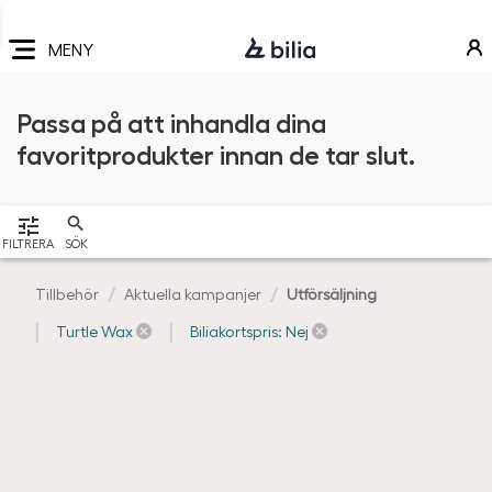
Navigering
Hoppa
Hoppa
Hoppa
till
till
till
MENY
huvudmeny
innehåll
sidfot
Passa på att inhandla dina
favoritprodukter innan de tar slut.
VISA
FILTRERA
SÖK
Tillbehör
Aktuella kampanjer
Utförsäljning
Turtle Wax
Biliakortspris: Nej