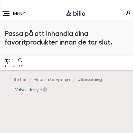
Navigering
Hoppa
Hoppa
Hoppa
till
till
till
MENY
huvudmeny
innehåll
sidfot
Passa på att inhandla dina
favoritprodukter innan de tar slut.
VISA
FILTRERA
SÖK
Tillbehör
Aktuella kampanjer
Utförsäljning
Volvo Lifestyle