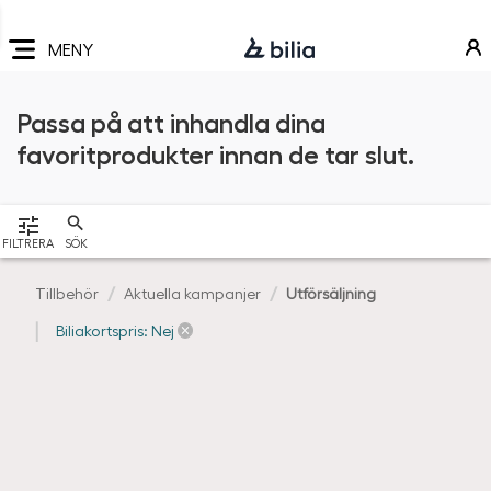
Navigering
Hoppa
Hoppa
Hoppa
till
till
till
MENY
huvudmeny
innehåll
sidfot
Passa på att inhandla dina
favoritprodukter innan de tar slut.
VISA
FILTRERA
SÖK
Tillbehör
Aktuella kampanjer
Utförsäljning
Biliakortspris: Nej