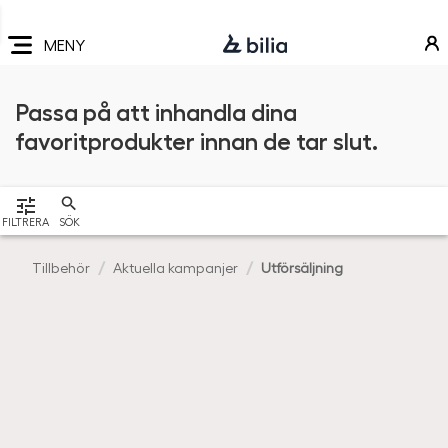
Navigering
Hoppa
Hoppa
Hoppa
till
till
till
MENY
huvudmeny
innehåll
sidfot
Passa på att inhandla dina
favoritprodukter innan de tar slut.
VISA
FILTRERA
SÖK
Tillbehör
Aktuella kampanjer
Utförsäljning