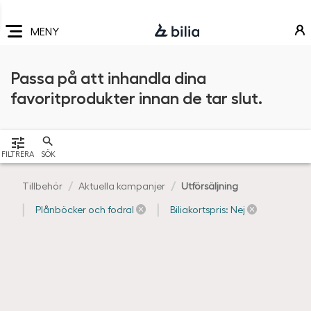
Navigering
Hoppa
Hoppa
Hoppa
till
till
till
MENY
huvudmeny
innehåll
sidfot
Passa på att inhandla dina
favoritprodukter innan de tar slut.
VISA
FILTRERA
SÖK
Tillbehör
Aktuella kampanjer
Utförsäljning
Plånböcker och fodral
Biliakortspris: Nej